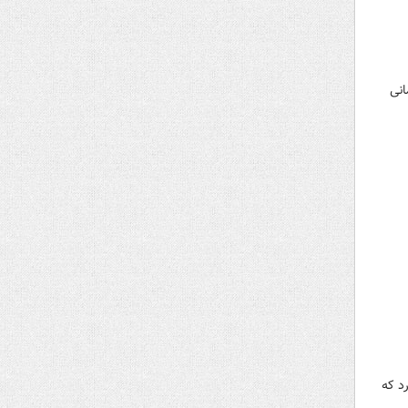
انی
د که