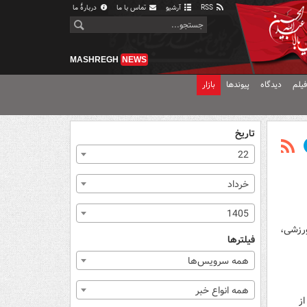
RSS
آرشیو
تماس با ما
دربارهٔ ما
MASHREGH
NEWS
یلم
دیدگاه
پیوندها
بازار
تاریخ
22
خرداد
1405
ورزشی،
فیلترها
همه سرویس‌ها
همه انواع خبر
ز