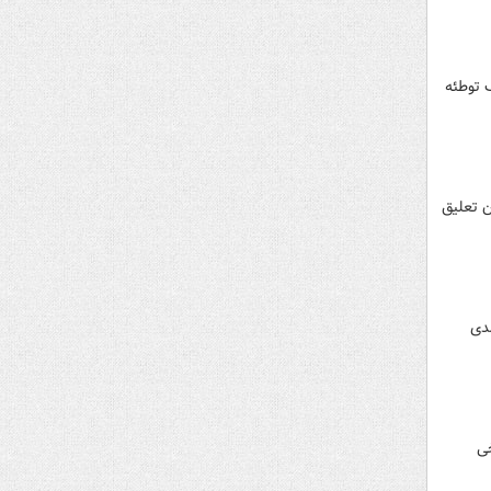
 توطئه
ن تعلیق
لهر عمدی
خی