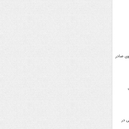
گاه مرجع، حکم ۳ ساله محرومیت وی صادر
امی
 شدن مسائلی در