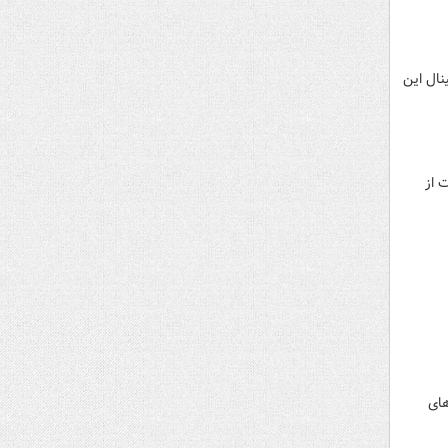
نال این
ت‌ از
های