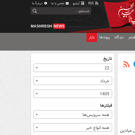
RSS
آرشیو
تماس با ما
دربارهٔ ما
MASHREGH
NEWS
یلم
دیدگاه
پیوندها
بازار
تاریخ
22
خرداد
1405
فیلترها
همه سرویس‌ها
همه انواع خبر
ت ۴ سال از حضور در تمامی میادین