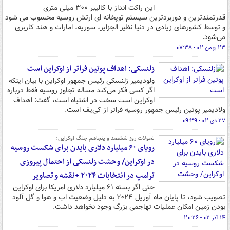
این راکت انداز با کالیبر ۳۰۰ میلی متری
قدرتمندترین و دوربردترین سیستم توپخانه ای ارتش روسیه محسوب می شود
و توسط کشورهای زیادی در دنیا نظیر الجزایر، سوریه، امارات و هند کاربری
می‌شود.
۲۳ بهمن ۰۲ - ۰۷:۳۸
زلنسکی: اهداف پوتین فراتر از اوکراین است
ولودیمیر زلنسکی رئیس جمهور اوکراین با بیان اینکه
اگر کسی فکر می‌کند مساله تجاوز روسیه فقط درباره
اوکراین است سخت در اشتباه است، گفت: اهداف
ولادیمیر پوتین رئیس جمهور روسیه فراتر از کی‌یف است.
۲۷ دی ۰۲ - ۰۹:۳۹
تحولات روز ششصد و پنجاهم جنگ اوکراین؛
رویای ۶۰ میلیارد دلاری بایدن برای شکست روسیه
در اوکراین/ وحشت زلنسکی از احتمال پیروزی
ترامپ در انتخابات ۲۰۲۴ +نقشه و تصاویر
حتی اگر بسته ۶۱ میلیارد دلاری امریکا برای اوکراین
تصویب شود، تا پایان ماه آوریل ۲۰۲۴ به دلیل وضعیت اب و هوا و گل آلود
بودن زمین امکان عملیات تهاجمی بزرگ وجود نخواهد داشت.
۱۴ آذر ۰۲ - ۲۰:۲۶