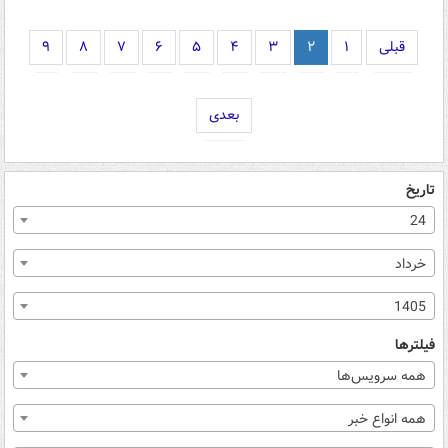
قبلی
۱
۲
۳
۴
۵
۶
۷
۸
۹
بعدی
تاریخ
24
خرداد
1405
فیلترها
همه سرویس‌ها
همه انواع خبر