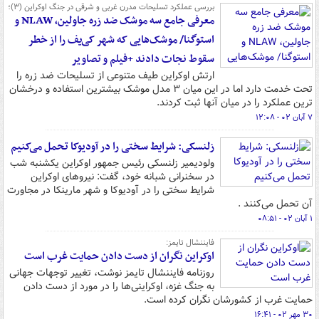
بررسی عملکرد تسلیحات مدرن غربی و شرقی در جنگ اوکراین (۳)؛
معرفی جامع سه موشک ضد زره جاولین، NLAW و
استوگنا/ موشک‌هایی که شهر کی‌یف را از خطر
سقوط نجات دادند +فیلم و تصاویر
ارتش اوکراین طیف متنوعی از تسلیحات ضد زره را
تحت خدمت دارد اما در این میان ۳ مدل موشک بیشترین استفاده و درخشان
ترین عملکرد را در میان آنها ثبت کردند.
۷ آبان ۰۲ - ۱۲:۰۸
زلنسکی: شرایط سختی را در آودیوکا تحمل می‌کنیم
ولودیمیر زلنسکی رئیس جمهور اوکراین یکشنبه شب
در سخنرانی شبانه خود، گفت: نیروهای اوکراین
شرایط سختی را در آودیوکا و شهر مارینکا در مجاورت
آن تحمل می‌کنند .
۱ آبان ۰۲ - ۰۸:۵۱
فایننشال تایمز:
اوکراین نگران از دست دادن حمایت غرب است
روزنامه فایننشال تایمز نوشت، تغییر توجهات جهانی
به جنگ غزه، اوکراینی‌ها را در مورد از دست دادن
حمایت غرب از کشورشان نگران کرده است.
۳۰ مهر ۰۲ - ۱۶:۴۱