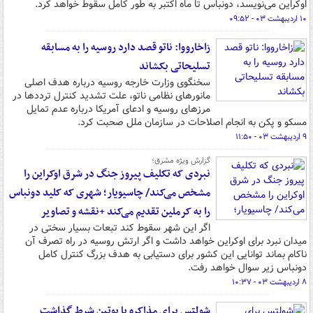
اوکراین می‌نویسد، دونباس تا ماه اکتبر به طور کامل سقوط خواهد کرد.
۱۰ اردیبهشت ۰۳ - ۰۹:۵۲
زاخارووا: ناتو قصد دارد روسیه را به مسابقه
تسلیحاتی بکشاند
سخنگوی وزارت خارجه روسیه درباره هدف اصلی
مانورهای نظامی ناتو، علت تشدید کنترل ترددها در
مرزهای روسیه و ادعای آمریکا درباره عدم تمایل
مسکو و پکن به انجام اصلاحات در سازمان ملل صحبت کرد.
۹ اردیبهشت ۰۳ - ۱۱:۵۰
گزارش ویژه مشرق؛
نبردی که تکلیف پیروز جنگ در شرق اوکراین را
مشخص می‌کند/ چاسیویار؛ شهری که کلید دونباس
را به کرملین تقدیم می‌کند +نقشه و تصاویر
اگر این شهر سقوط کند تبعات بسیار سختی در
میدان نبرد برای اوکراین خواهد داشت و اگر ارتش روسیه در راه تصرف آن
ناکام بماند توانایی این کشور برای دستیابی به هدف بزرگ کنترل کامل
دونباس زیر سوال خواهد رفت.
۸ اردیبهشت ۰۳ - ۱۰:۳۷
شولتس برای مذاکره با پوتین شرط گذاشت