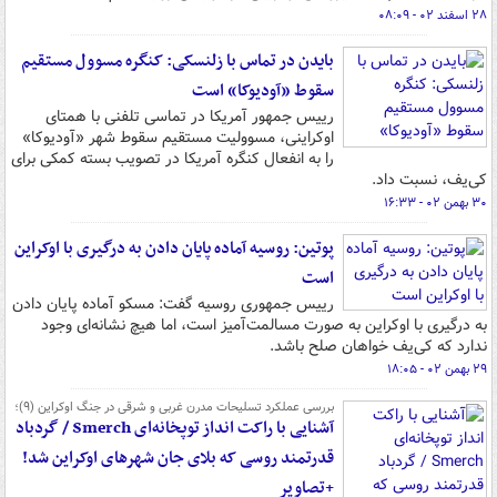
۲۸ اسفند ۰۲ - ۰۸:۰۹
بایدن در تماس با زلنسکی: کنگره مسوول مستقیم
سقوط «آودیوکا» است
رییس جمهور آمریکا در تماسی تلفنی با همتای
اوکراینی، مسوولیت مستقیم سقوط شهر «آودیوکا»
را به انفعال کنگره آمریکا در تصویب بسته کمکی برای
کی‌یف، نسبت داد.
۳۰ بهمن ۰۲ - ۱۶:۳۳
پوتین: روسیه آماده پایان دادن به درگیری با اوکراین
است
رییس جمهوری روسیه گفت: مسکو آماده پایان دادن
به درگیری با اوکراین به صورت مسالمت‌آمیز است، اما هیچ نشانه‌ای وجود
ندارد که کی‌یف خواهان صلح باشد.
۲۹ بهمن ۰۲ - ۱۸:۰۵
بررسی عملکرد تسلیحات مدرن غربی و شرقی در جنگ اوکراین (۹)؛
آشنایی با راکت انداز توپخانه‌ای Smerch / گردباد
قدرتمند روسی که بلای جان شهرهای اوکراین شد!
+تصاویر