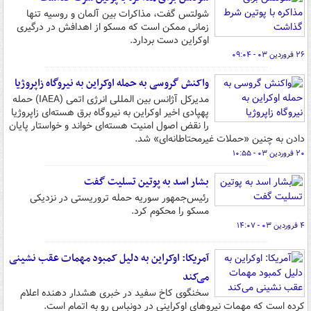
شولتس گفت، مذاکرات بین آلمان و روسیه تنها
زمانی ممکن است که مسکو از اهدافش در درگیری
اوکراین دست بردارد.
۲۶ فروردین ۰۳ - ۰۹:۰۴
واکنش گروسی به حمله اوکراین به نیروگاه زاپروژیا
مدیرکل آژانس بین المللی انرژی اتمی (IAEA) حمله
پهپادی اخیر اوکراین به نیروگاه برق هسته‌ای زاپروژیا
را نقض اصول امنیت هسته‌ای خواند و خواستار پایان
دادن به چنین «حملات غیرمحتاطانه‌ای» شد.
۲۰ فروردین ۰۳ - ۱۰:۵۵
بشار اسد به پوتین تسلیت گفت
رئیس‌جمهور سوریه حمله تروریستی در نزدیکی
مسکو را محکوم کرد.
۴ فروردین ۰۳ - ۱۴:۰۷
آمریکا: اوکراین به دلیل کمبود مهمات عقب نشینی
می‌کند
سخنگوی کاخ سفید در خبری هشدار دهنده اعلام
کرده است که مهمات نیروهای اوکراینی در دونباس رو به اتمام است.