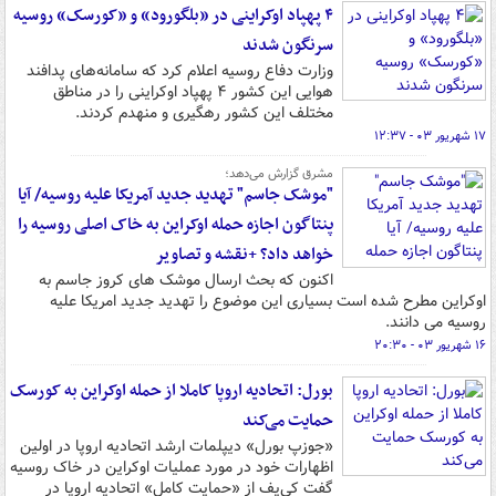
۴ پهپاد اوکراینی در «بلگورود» و «کورسک» روسیه
سرنگون شدند
وزارت دفاع روسیه اعلام کرد که سامانه‌های پدافند
هوایی این کشور ۴ پهپاد اوکراینی را در مناطق
مختلف این کشور رهگیری و منهدم کردند.
۱۷ شهریور ۰۳ - ۱۲:۳۷
مشرق گزارش می‌دهد؛
"موشک جاسم" تهدید جدید آمریکا علیه روسیه/ آیا
پنتاگون اجازه حمله اوکراین به خاک اصلی روسیه را
خواهد داد؟ +نقشه و تصاویر
اکنون که بحث ارسال موشک های کروز جاسم به
اوکراین مطرح شده است بسیاری این موضوع را تهدید جدید امریکا علیه
روسیه می دانند.
۱۶ شهریور ۰۳ - ۲۰:۳۰
بورل: اتحادیه اروپا کاملا از حمله اوکراین به کورسک
حمایت می‌کند
«جوزپ بورل» دیپلمات ارشد اتحادیه اروپا در اولین
اظهارات خود در مورد عملیات اوکراین در خاک روسیه
گفت کی‌یف از «حمایت کامل» اتحادیه اروپا در