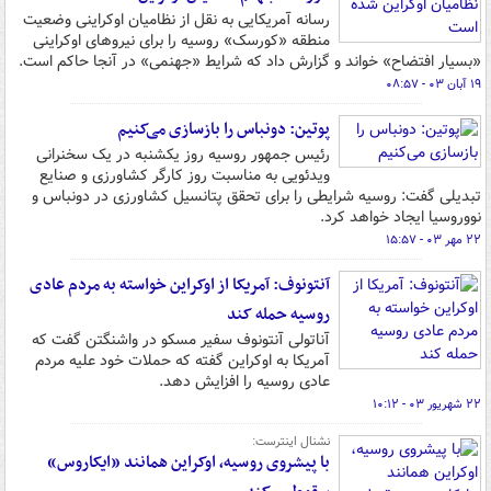
رسانه آمریکایی به نقل از نظامیان اوکراینی وضعیت
منطقه «کورسک» روسیه را برای نیروهای اوکراینی
«بسیار افتضاح» خواند و گزارش داد که شرایط «جهنمی» در آنجا حاکم است.
۱۹ آبان ۰۳ - ۰۸:۵۷
پوتین: دونباس را بازسازی می‌کنیم
رئیس جمهور روسیه روز یکشنبه در یک سخنرانی
ویدئویی به مناسبت روز کارگر کشاورزی و صنایع
تبدیلی گفت: روسیه شرایطی را برای تحقق پتانسیل کشاورزی در دونباس و
نووروسیا ایجاد خواهد کرد.
۲۲ مهر ۰۳ - ۱۵:۵۷
آنتونوف: آمریکا از اوکراین خواسته به مردم عادی
روسیه حمله کند
آناتولی آنتونوف سفیر مسکو در واشنگتن گفت که
آمریکا به اوکراین گفته که حملات خود علیه مردم
عادی روسیه را افزایش دهد.
۲۲ شهریور ۰۳ - ۱۰:۱۲
نشنال اینترست:
با پیشروی روسیه، اوکراین همانند «ایکاروس»