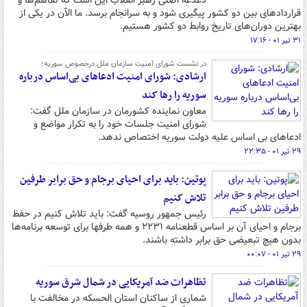
دغدغه‌ اصلی رهبر انقلاب این است که تفاهم‌ها و
قراردادهای بین دو کشور پیگیری شود و به سرانجام برسد. ما الآن در یکی از
بهترین دوران‌های تاریخ روابط دو کشور هستیم.
۳۱ تیر ۰۱ - ۱۷:۱۶
در نشست شورای امنیت سازمان ملل درخصوص سوریه؛
ارشادی: شورای امنیت ادعاهای بی‌اساس درباره
سوریه را رها کند
معاون نماینده کشورمان در سازمان ملل گفت:
شورای امنیت جلسات خود را به تکرار مواضع و
ادعاهای بی اساس علیه دولت سوریه اختصاص ندهد.
۲۹ تیر ۰۱ - ۲۲:۳۵
پوتین: باید برای احیای برجام و حق برابر طرفین
تلاش کنیم
رئیس جمهور روسیه گفت: باید تلاش کنیم در حفظ
برجام و احیای آن بر اساس قطعنامه ۲۲۳۱ و همه طرفها برای توسعه برنامه‌ها
بدون هیچ تبعیضی حق برابر داشته باشند.
۲۹ تیر ۰۱ - ۰۰:۰۷
تظاهرات ضد آمریکایی در شمال شرق سوریه
شماری از ساکنان استان الحسکه در مخالفت با