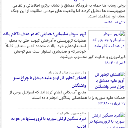
برخی رسانه ها حمله به فرودگاه دمشق را نشانه برتری اطلاعاتی و نظامی
صهیونیست ها تحلیل کردند اما واقعیت های میدانی متقاوت از این جنگ
رسانه ای هدفمند است.
۷ تیر ۰۱ - ۰۰:۵۴
ترور سردار سلیمانی؛ جنایتی که در هدف ناکام ماند
عملیات تروریستی «آذرخش کبود» حتی به محکِ
استانداردهای خود ایالات متحده که بر منطقی کاملاً
خودسرانه و ضدبشری‌ استوار است هم توحش
غیرضروری و جنایت کور محسوب می‌شود.
۶ تیر ۰۱ - ۱۸:۰۴
وال استریت ژورنال گزارش داد:
افشای تجاوز تل آویو علیه دمشق با چراغ سبز
واشنگتن
منابع آمریکایی اعلام کرده اند که اسرائیل برخی از
حملات علیه سوریه را با هماهنگی پنتاگون انجام داده است.
۲۷ خرداد ۰۱ - ۲۳:۴۸
منابع سوری اعلام کردند؛
نبرد سنگین ارتش سوریه با تروریستها در حومه
ادلب