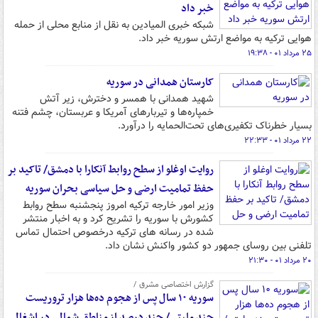
خبر داد
شبکه خبری المیادین به نقل از منابع محلی از حمله
هوایی ترکیه به مواضع ارتش سوریه خبر داد.
۲۵ مرداد ۰۱ - ۱۹:۳۸
کارستان همدانی در سوریه
شهید همدانی با همسر و دخترش، زیر آتش
خمپاره‌ها و تیربارهای آمریکا و عربستان، چشم فتنه
بسیار خطرناک‌ تکفیری‌های تحت‌الحمایه را درآورد.
۲۲ مرداد ۰۱ - ۲۲:۳۳
روایت اوغلو از سطح روابط آنکارا با دمشق/ تاکید بر
حفظ تمامیت ارضی و حل سیاسی بحران سوریه
وزیر امور خارجه ترکیه امروز پنجشنبه سطح روابط
کشورش با سوریه را تشریح کرد و به اخبار منتشر
شده در رسانه های ترکیه درخصوص احتمال تماس
تلفنی بین روسای جمهور دو کشور واکنش نشان داد.
۲۰ مرداد ۰۱ - ۲۱:۳۰
گزارش اختصاصی مشرق /
سوریه ۱۰ سال پس از هجوم ده‌ها هزار تروریست
چند ملیتی/ چند درصد از مناطق شمالی در اشغال