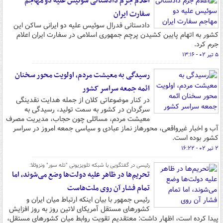
اعلام جرم دادستانی سوئیس علیه دو مهاجم
سفارت ایران
دادستانی فدرال سوئیس علیه دو ایرانی ساکن این
کشور به اتهام پایین کشیدن پرچم جمهوری اسلامی در سفارت ایران اعلام
جرم کرد.
۵ تیر ۰۲ - ۱۳:۱۶
رسیدگی به معیشت مردم، اولویت محور سخنان
ائمه جمعه سراسر کشور
در کنار موضوعاتی کلان از جمله هدایت نقدینگی
سرگردان در کشور به سمت تولید، رسیدگی به
معیشت مردم، مسائلی چون حجاب، مدیریت مصرف
آب و اخبار غیرواقعی، محورهاز نماز عبادی و سیاسی جمعه امروز در سراسر
کشور بوده است.
۲ تیر ۰۲ - ۱۶:۲۲
رئیسی در گفتگویی با شبکه تلویزیونی "تله سور" ونزوئلا:
تحریم‌ها در ظاهر علیه دولت‌ها وضع می‌شوند، اما
تمام فشار آن روی ملت‌هاست
رئیس جمهور با بیان اینکه ارتباط میان ایران و
کشورهای مستقل آمریکای لاتین روز به روز افزایش
پیدا کرده است، اظهار داشت: معتقدیم تقویت روابط میان کشورهای مستقل،