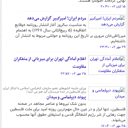
نهایی کرده‌اند اصولگرا هستند.
۱۵ آبان ۰۲ - ۲۰:۳۰
مردم ایران! امیرکبیر گزارش می‌دهد
به مناسبت سالروز آغاز انتشار روزنامه «وقایع
اتفاقیه» (۵ ربیع‌الثانی سال ۱۲۶۷) به اهتمام
میرزاتقی‌خان مروری بر تاریخ این روزنامه و حواشی مربوط به انتشار آن
داشته‌ایم.
۲۹ مهر ۰۲ - ۲۳:۳۰
اعلام آمادگی تهران برای میزبانی از متفکران
مقاومت
۲۵ مهر ۰۲ - ۲۲:۵۷
وزرای خارجه کشورهای عضو سازمان کنفرانس اسلامی با ابتکار ایران
برای فلسطین در جده عربستان گرد هم می آیند/
پیوند دیپلماسی و میدان
بدون شک نیروها و عناصر مجاهد در صحنه
فلسطین، تنها ابزار و در عین حال مهم‌ترین روزنه امید برای ملت فلسطین
جهت رهایی از شر رژیم اشغالگر قدس و استیفای حقوق آنها محسوب
می‌شوند.
۲۵ مهر ۰۲ - ۱۷:۰۴