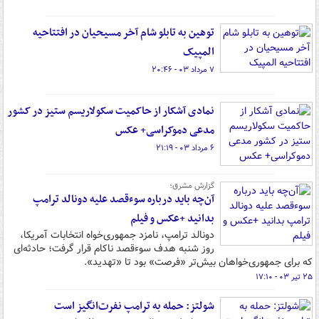
توهین به تابلو شام آخر مسیحیان در افتتاحیه
المپیک
۷ مرداد ۰۳ - ۲۰:۴۶
نمادی آشکار از حاکمیت سکولاریسم ستیز در کشور
مدعی دموکراسی+ عکس
۶ مرداد ۰۳ - ۲۱:۱۹
گزارش مشرق؛
آن‌چه باید درباره سوءقصد علیه دونالد ترامپ
بدانید +عکس و فیلم
دونالد ترامپ، نامزد جمهوری‌خواه انتخابات آمریکا،
روز شنبه هدف سوءقصد ناکام قرار گرفت؛ حادثه‌ای
که برای جمهوری‌خواهان بیش‌تر «فرصت» بود تا «تهدید».
۲۵ تیر ۰۳ - ۱۷:۱۰
شولتز: حمله به ترامپ نفرت‌انگیز است