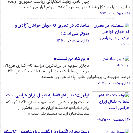
چهار نامزد رقابت انتخاباتی ریاست جمهوری، وعده
های خود را به شکل شفاف در معرض گزینش مردم قرار می دهند.
۱۷ اردیبهشت ۰۲ - ۱۵:۱۲
سلطنت، در عصری که جهان خواهان آزادی و
دموکراسی است!
۱۷ اردیبهشت ۰۲ - ۱۴:۲۰
«این شاه من نیست»
«چارلز سوم» در بزرگ‌ترین مراسم تاج گذاری قرن۲۱،
در حالی سلطنت خود را رسما آغاز کرد که تنها ۳۶
درصد شهروندان بریتانیایی حامی پادشاهی وی هستند
۱۷ اردیبهشت ۰۲ - ۰۹:۲۰
اولمرت: نتانیاهو فقط به دنبال ایران هراسی است
نخست وزیر پیشین رژیم صهیونیستی تاکید کرد که
برای نتانیاهو «مسئله ایران هراسی بخشی از
سیاست‌های ارعاب هیستریک است.»
۱۷ اردیبهشت ۰۲ - ۰۸:۲۵
وسط بحران اقتصادی انگلیس، پادشاهشون کالسکه