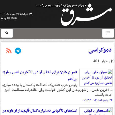
دوشنبه ۱۹ مرداد ۱۴۰۵ -
Aug 10 2026
دموکراسی
کل اخبار: 401
عمران خان: برای تحقق آزادی تا آخرین نفس مبارزه
می‌کنم
رئیس حزب «تحریک انصاف» پاکستان با وعده مبارزه
تا آخرین نفس، از شهروندان این کشور خواست برای تظاهرات مسالمت آمیز
آماده باشند.
۲۶ اردیبهشت ۰۲ - ۰۹:۳۲
استعفای ناگهانی دستیار«کمال قلیچدار اوغلو» در