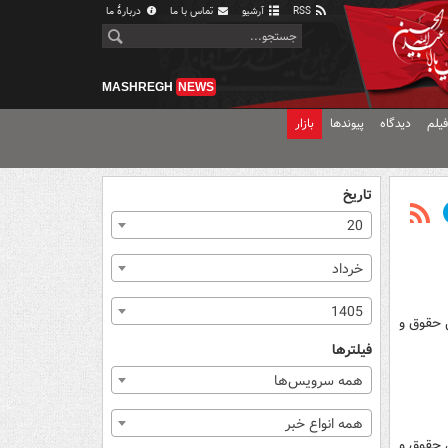
RSS
آرشیو
تماس با ما
دربارهٔ ما
MASHREGH
NEWS
یلم
دیدگاه
پیوندها
بازار
تاریخ
20
خرداد
1405
ل حقوق و
فیلترها
همه سرویس‌ها
همه انواع خبر
ل حقوق و