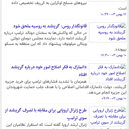
نیروهای مسلح اوکراین به کی‌یف تخصیص داده
است.
۱۲ بهمن ۰۳ - ۱۰:۳۶
قانونگذار روس: گرینلند به روسیه ملحق شود
در حالی که واکنش‌ها به سخنان دونالد ترامپ درباره
گرینلند ادامه دارد، نماینده مجلس دومای دولتی
ویتالی میلونوف پیشنهاد داد که این منطقه به مسکو
بپیوندد.
۱۰ بهمن ۰۳ - ۱۷:۳۰
دانمارک به فکر اصلاح امور خود درباره گرینلند
افتاد
همزمان با تشدید فشارهای ترامپ برای خرید جزیره
گرینلند، دولت دانمارک اقداماتی اصلاحی را با هدف جلب حمایت شهروندان
این جزیره انجام می‌دهد.
۱۰ بهمن ۰۳ - ۰۹:۱۹
طرح ژنرال اروپایی برای مقابله با تصرف گرینلند از
سوی ترامپ
ژنرال ارشد اروپا گفته است که استقرار نظامیان این