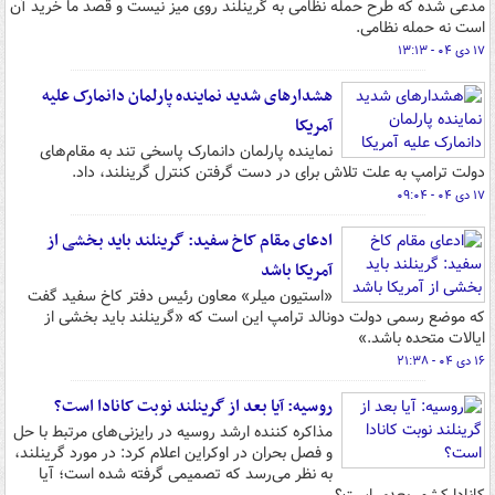
مدعی شده که طرح حمله نظامی به گرینلند روی میز نیست و قصد ما خرید آن
است نه حمله نظامی.
۱۷ دی ۰۴ - ۱۳:۱۳
هشدارهای شدید نماینده پارلمان دانمارک علیه
آمریکا
نماینده پارلمان دانمارک پاسخی تند به مقام‌های
دولت ترامپ به علت تلاش برای در دست گرفتن کنترل گرینلند، داد.
۱۷ دی ۰۴ - ۰۹:۰۴
ادعای مقام کاخ سفید: گرینلند باید بخشی از
آمریکا باشد
«استیون میلر» معاون رئیس دفتر کاخ سفید گفت
که موضع رسمی دولت دونالد ترامپ این است که «گرینلند باید بخشی از
ایالات متحده باشد.»
۱۶ دی ۰۴ - ۲۱:۳۸
روسیه: آیا بعد از گرینلند نوبت کانادا است؟
مذاکره کننده ارشد روسیه در رایزنی‌های مرتبط با حل
و فصل بحران در اوکراین اعلام کرد: در مورد گرینلند،
به نظر می‌رسد که تصمیمی گرفته شده است؛ آیا