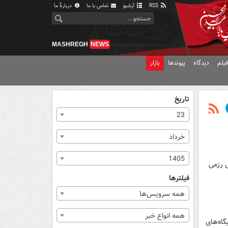
RSS
آرشیو
تماس با ما
دربارهٔ ما
MASHREGH
NEWS
یلم
دیدگاه
پیوندها
بازار
تاریخ
23
خرداد
1405
ش رزمی
فیلترها
همه سرویس‌ها
همه انواع خبر
گاه‌های