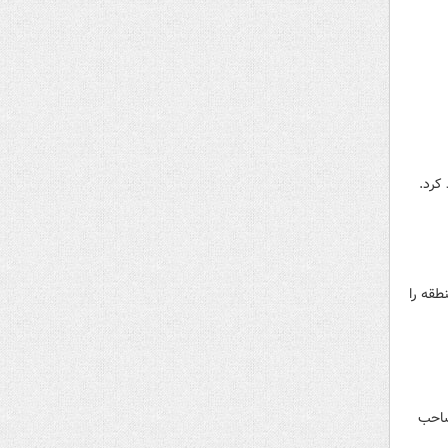
کرد.
طقه را
صاحب