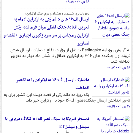
۱۸ دی ۰۲ - ۰۸:۱۸
تحولات روز ششصد و هشتاد و دوم جنگ اوکراین؛
ارسال اف۱۶ های دانمارکی به اوکراین ۶ ماه به
تعویق افتاد/ جنگ لفظی میان فرمانده ارتش
اوکراین و مجلس بر سر سربازگیری اجباری +نقشه و
تصاویر
به گزارش روزنامه Berlingske به نقل از وزارت دفاع دانمارک، ارسال شش
فروند اول جنگنده های F-۱۶ به اوکراین حداقل تا شش ماه دیگر به تعویق
انداخته شد.
۱۸ دی ۰۲ - ۰۰:۱۷
دانمارک ارسال اف-۱۶ به اوکراین را به تاخیر
انداخت
یک روزنامه دانمارکی از قصد دولت این کشور برای به
تاخیر انداختن ارسال جنگنده‌های اف-۱۶ خود به اوکراین خبر داد.
۱۷ دی ۰۲ - ۰۸:۱۹
تمسخر آمریکا به سبک نصرالله؛ «ائتلاف دریایی با
سیشل و میشل؟!»