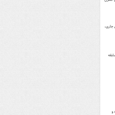
نند در زمستان سال جاری،
ابقه
 و