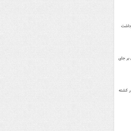
رید این شهر، یک مظنون ۲۲ ساله را بازداشت
 در پایتخت دانمارک را ببینید. این حمله ۳ کشته و ۳ زخمی بر جای
ر کشته