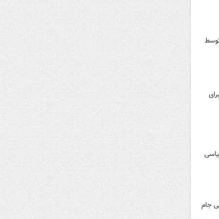
توسط
رای
یاسی
ی جام