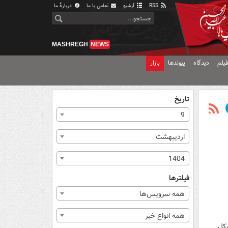
RSS
آرشیو
تماس با ما
دربارهٔ ما
MASHREGH
NEWS
یلم
دیدگاه
پیوندها
بازار
تاریخ
9
اردیبهشت
1404
فیلترها
همه سرویس‌ها
همه انواع خبر
رکل