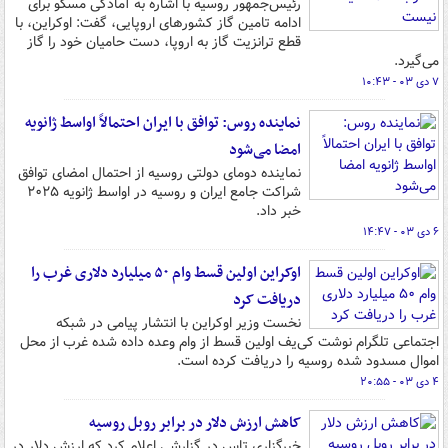
رئیس‌جمهور روسیه با اشاره به آمادگی مسکو برای
ادامه تامین گاز کشورهای اروپایی، گفت: اوکراین، با
قطع ترانزیت گاز به اروپا، دست حامیان خود را گاز
می‌گیرد.
۷ دی ۰۳ - ۱۰:۴۳
نماینده روس: توافق با ایران احتمالاً اواسط ژانویه
امضا می‌شود
نماینده دومای دولتی روسیه از احتمال امضای توافق
شراکت جامع ایران و روسیه در اواسط ژانویه ۲۰۲۵
خبر داد.
۶ دی ۰۳ - ۱۴:۴۷
اوکراین اولین قسط وام ۵۰ میلیارد دلاری غرب را
دریافت کرد
نخست وزیر اوکراین با انتشار پیامی در شبکه
اجتماعی تلگرام نوشت کی‌یف اولین قسط از وام وعده داده شده غرب از محل
اموال مسدود شده روسیه را دریافت کرده است.
۴ دی ۰۳ - ۲۰:۵۵
کاهش ارزش دلار در برابر روبل روسیه
خبرگزاری تاس در گزارشی اعلام کرد که ارزش دلار در