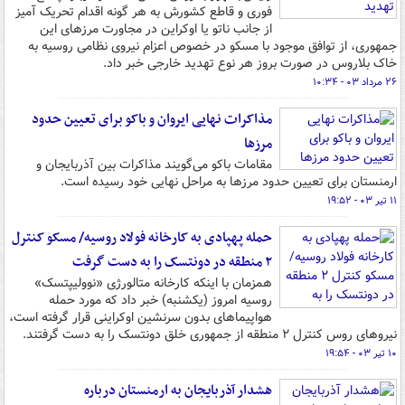
فوری و قاطع کشورش به هر گونه اقدام تحریک آمیز
از جانب ناتو یا اوکراین در مجاورت مرزهای این
جمهوری، از توافق موجود با مسکو در خصوص اعزام نیروی نظامی روسیه به
خاک بلاروس در صورت بروز هر نوع تهدید خارجی خبر داد.
۲۶ مرداد ۰۳ - ۱۰:۳۴
مذاکرات نهایی ایروان و باکو برای تعیین حدود
مرزها
مقامات باکو می‌گویند مذاکرات بین آذربایجان و
ارمنستان برای تعیین حدود مرزها به مراحل نهایی خود رسیده است.
۱۱ تیر ۰۳ - ۱۹:۵۲
حمله پهپادی به کارخانه فولاد روسیه/ مسکو کنترل
۲ منطقه در دونتسک را به دست گرفت
همزمان با اینکه کارخانه متالورژی «نوولیپتسک»
روسیه امروز (یکشنبه) خبر داد که مورد حمله
هواپیماهای بدون سرنشین اوکراینی قرار گرفته است،
نیروهای روس کنترل ۲ منطقه از جمهوری خلق دونتسک را به دست گرفتند.
۱۰ تیر ۰۳ - ۱۹:۵۴
هشدار آذربایجان به ارمنستان درباره