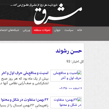
خانه
سیاست
جهان
تحولات منطقه
ورزش
شبکه‌های اجتماع
حسن رشوند
کل اخبار: 93
امنیت و منافع‌ملی حرف اول و آخر
بیش ‌از یک ماه بود که هر روز صبح ک
لشکرکشی و صف‌آرایی نظامی آنها در
۷ اسفند ۰۰ - ۰۸:۳۵
۲۲بهمن؛ متفاوت در شکل و محتوا
راهپیمایی ۲۲بهمن امسال ر