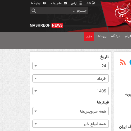
RSS
آرشیو
تماس با ما
دربارهٔ ما
MASHREGH
NEWS
یلم
دیدگاه
پیوندها
بازار
تاریخ
24
خرداد
1405
یجه
فیلترها
همه سرویس‌ها
همه انواع خبر
گ ایران