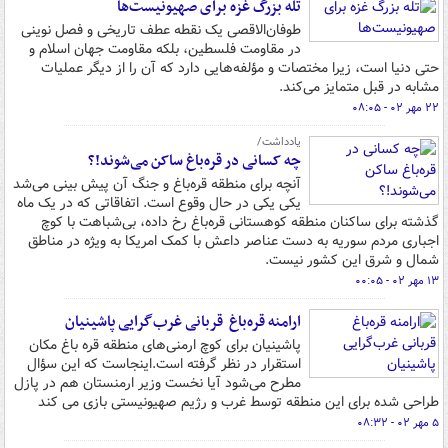
تله بزرگ غزه برای صهیونیست‌ها
طوفان‌الاقصی یک نقطه عطف تاریخی و فصل نوینی
در مقاومت فلسطین، بلکه مقاومت جهان اسلام و
حتی دنیا است، زیرا مختصات و مؤلفه‌هایی دارد که آن را از دیگر عملیات
مشابه در قبل متمایز می‌کند.
۲۲ مهر ۰۲ - ۰۸:۰۵
یادداشت/
چه کسانی در قره‌باغ ساکن می‌شوند!؟
آنچه برای منطقه قره‌باغ و جنگ آن پیش بینی می‌شد
یکی یکی در حال وقوع است. اتفاقاتی که در یک ماه
گذشته برای ساکنان منطقه کوهستانی قره‌باغ رخ داده، بی‌شباهت با کوچ
اجباری مردم سوریه به دست عناصر داعش با کمک امریکا به ویژه در مناطق
شمال و شرق این کشور نیست.
۱۳ مهر ۰۲ - ۰۰:۰۵
ارامنه قره‌باغ قربانی غرب‌گرایی پاشینیان
پاشینیان برای کوچ ارمنی‌های منطقه قره باغ مکان
استقرار در نظر گرفته است.اینجاست که این سؤال
مطرح می‌شود آیا نخست وزیر ارمنستان هم در پازل
طراحی شده برای این منطقه توسط غرب و رژیم صهیونیستی بازی می کند
۵ مهر ۰۲ - ۰۸:۳۲