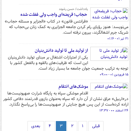
یادداشت/ حسن رشوند
‌ حجاب؛ فریضه‌ای واجب ولی غفلت شده
«فرانتس فانون» در کتاب «الجزایر و مسئله حجاب»
می‌نویسد: هنوز رؤیای رام کردن جامعه الجزایری به کمک زنان بی‌حجاب که
شریک جرم اشغالگرند، بیرون نرفته است.
۲۱ تیر ۰۱ - ۰۱:۱۶
از تولید ملی تا تولید دانش‌بنیان
یکی از امتیازات اشتغال بر مبنای تولید دانش‌بنیان
این است که ظرفیت‌های بالقوه و بالفعل کشور با
توجه به ترکیب جمعیت جوان جامعه ما بسیار زیاد است.
۱۵ فروردین ۰۱ - ۰۹:۰۰
موشک‌های انتقام
اقدام موشکی سپاه به پایگاه شرارت صهیونیست‌ها
در«اربیل» عراق نشان از آن دارد که سپاه به‌عنوان بازوی قدرتمند دفاعی کشور
اراده کرده‌است از این پس هیچ جنایتی از صهیونیست‌ها را بی‌پاسخ نگذارد.
۲۴ اسفند ۰۰ - ۱۳:۳۷
قبلی
۱
۲
۳
۴
بعدی