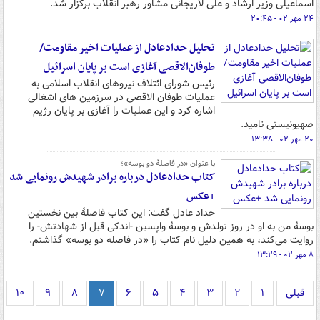
اسماعیلی وزیر ارشاد و علی لاریجانی مشاور رهبر انقلاب برگزار شد.
۲۴ مهر ۰۲ - ۲۰:۴۵
تحلیل حدادعادل از عملیات اخیر مقاومت/
طوفان‌الاقصی آغازی است بر پایان اسرائیل
رئیس شورای ائتلاف نیروهای انقلاب اسلامی به
عملیات طوفان الاقصی در سرزمین های اشغالی
اشاره کرد و این عملیات را آغازی بر پایان رژیم
صهیونیستی نامید.
۲۰ مهر ۰۲ - ۱۳:۳۸
با عنوان «در فاصلۀ دو بوسه»؛
کتاب حدادعادل درباره برادر شهیدش رونمایی شد
+‌عکس
حداد عادل گفت: این کتاب فاصلۀ بین نخستین
بوسۀ من به او در روز تولدش و بوسۀ واپسین -اندکی قبل از شهادتش- را
روایت می‌کند، به همین دلیل نام کتاب را «در فاصله دو بوسه» گذاشتم.
۸ مهر ۰۲ - ۱۳:۲۹
قبلی
۱
۲
۳
۴
۵
۶
۷
۸
۹
۱۰