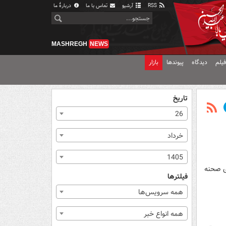
RSS
آرشیو
تماس با ما
دربارهٔ ما
MASHREGH
NEWS
یلم
دیدگاه
پیوندها
بازار
تاریخ
26
خرداد
1405
ی صحنه
فیلترها
همه سرویس‌ها
همه انواع خبر