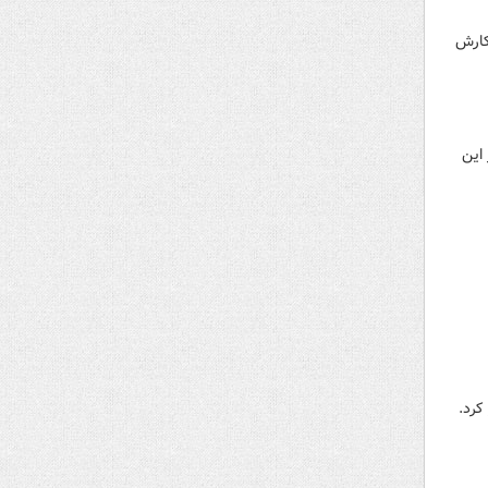
کارش
این
کرد.