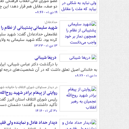
عضو شورای عالی انقلاب فرهنگی گفت
دو صف، مقابل هم قرار دهد؛ این چی
۱۹ دی ۰۱ - ۰۸:۴۶
حدادعادل:
شهید سلیمانی پشتیبانی از نظام ر
غلامعلی حدادعادل گفت: شهید سلیمان
کرده بود. نگاه شهید سلیمانی به ول
۱۳ دی ۰۱ - ۱۳:۲۳
دریغا شیبانی
با درگذشت دکتر عباس شیبانی، ایران 
به خاندانی اصیل تعلق داشت که در آن شخصیت‌های درجه‌ اول و
۱۰ دی ۰۱ - ۰۸:۲۶
در دیدار مسئولان شورای ائتلاف با خانواده ش
روایتی از پیغام برادر شهید روح‌الل
رئیس شورای ائتلاف استان البرز گفت
تأکید داشتند و گفتند؛ دشمنان دست 
۳۰ آذر ۰۱ - ۱۴:۱۶
دیدار حداد عادل و نماینده ولی فقیه