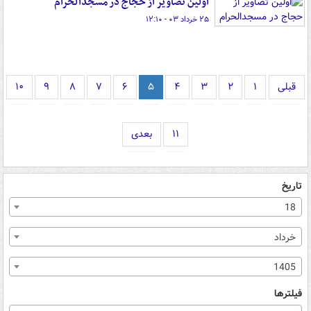
اولین تصاویر از حجاج در مسجدالحرام
۲۵ خرداد ۰۳ - ۱۲:۱۰
قبلی
۱
۲
۳
۴
۵
۶
۷
۸
۹
۱۰
۱۱
بعدی
تاریخ
18
خرداد
1405
فیلترها