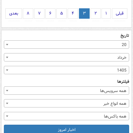
قبلی
۱
۲
۳
۴
۵
۶
۷
۸
بعدی
تاریخ
20
خرداد
1405
فیلترها
همه سرویس‌ها
همه انواع خبر
همه باکس‌ها
اخبار امروز