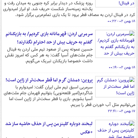
روزه پزشک در دیدار برابر کره‌ جنوبی به میدان رفت و
یک‌تنه زمینه‌ساز شکست حریف شد. او ابراز امیدواری
کرد در فینال اردن به مصاف قطر برود تا یک بازی تمام‌عربی برگزار شود.
۱۸ بهمن ۰۲ - ۰۰:۲۲
سرمربی اردن: قهرمانانه بازی کردیم/ به بازیکنانم
گفتم به حریف بیش از حد احترام نگذارند!
حسین عموته پس از صعود تیم ملی اردن به فینال
جام ملت‌های آسیا گفت: به هر کس که امروز نقش
داشت خصوصا بازیکنان تبریک می‌گویم.
۱۸ بهمن ۰۲ - ۰۰:۱۹
پروین: دمشان گرم اما قطر سخت‌تر از ژاپن است!
سرمربی اسبق تیم ملی ایران گفت: امیدوارم با
شاگردم(امیر قلعه‌نویی) بتوانیم قهرمان جام ملت‌های
آسیا بشویم. بازی با قطر سخت‌تر از ژاپن است اما
می‌توانیم مثل آب خوردن قطر را ببریم.
۱۷ بهمن ۰۲ - ۲۲:۴۱
لبخند دوباره کلینزمن پس از حذف حاشیه ساز شد
+عکس