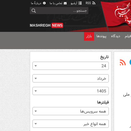
RSS
آرشیو
تماس با ما
دربارهٔ ما
MASHREGH
NEWS
یلم
دیدگاه
پیوندها
بازار
تاریخ
24
خرداد
1405
 ملی
فیلترها
همه سرویس‌ها
همه انواع خبر