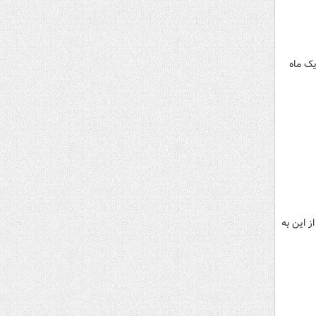
د، حدود یک ماه
ز این به