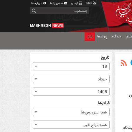
RSS
آرشیو
تماس با ما
دربارهٔ ما
MASHREGH
NEWS
یلم
دیدگاه
پیوندها
بازار
تاریخ
18
خرداد
1405
تحت پوشش
فیلترها
همه سرویس‌ها
همه انواع خبر
رایط ثبت‌نام