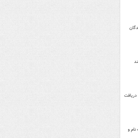
دگان
ند
ویت دریافت
نام و