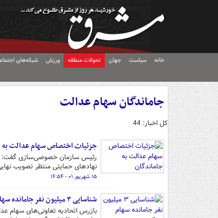
خانه
سیاست
جهان
تحولات منطقه
ورزش
شبکه‌های اجتماع
جاماندگان سهام عدالت
کل اخبار: 44
جزئیات اختصاص سهام عدالت به ج
نهادهای حمایتی منتظر تصویب نهای
۱۵ شهریور ۰۱ - ۱۶:۵۴
شناسایی ۳ میلیون نفر جامانده سهام عدالت