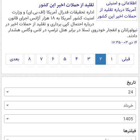
تقلید از حملات اخیر این کشور
اداره تحقیقات فدرال آمریکا (اف.بی.ای) و وزارت
امنیت کشور آمریکا به ۱۸ هزار آژانس اجرای قانون
درباره احتمال کپی برداری و تقلید از حملات اخیر در
نیواورلئان و انفجار خودروی تسلا در برابر هتل ترامپ در لاس وگاس هشدار
دادند.
۱۴ دی ۰۳ - ۱۷:۳۵
قبلی
۱
۲
۳
۴
۵
۶
۷
۸
بعدی
تاریخ
24
خرداد
1405
فیلترها