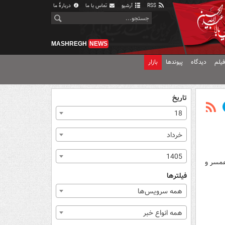
RSS
آرشیو
تماس با ما
دربارهٔ ما
MASHREGH
NEWS
یلم
دیدگاه
پیوندها
بازار
تاریخ
18
خرداد
1405
 ختم همسر و
فیلترها
همه سرویس‌ها
همه انواع خبر