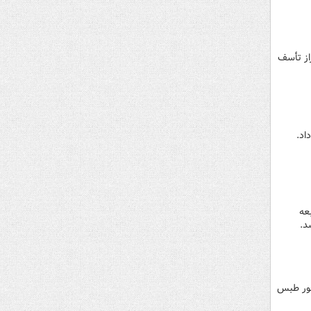
از تأسف
اد.
ه در مرز تایباد استان خراسان رضوی، یک دستگاه سمند حامل 10 تبعه
 در محور طبس