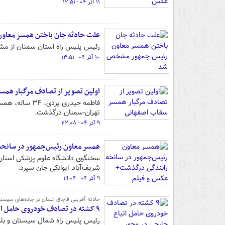
۱۱ آذر ۰۴ - ۱۲:۵۱
علت حادثه جان باختن همسر معا
رئیس پلیس راه استان سمنان از مش
۱۰ آذر ۰۴ - ۱۳:۵۱
اولین تصویر از تصادف مرگبار همس
فاطمه حیدری ی
تهران-سمنان درگذشت.
۹ آذر ۰۴ - ۲۲:۰۸
همسر معاون رئیس‌جمهور در سانحه
سخنگوی دانشگاه علوم پزشکی استان
شریف‌آباد_ایوانکی جان سپرد.
۹ آذر ۰۴ - ۱۹:۰۴
حادثه آفرینی قاچاق انسان در جاده‌های سیستا
۹ کشته در تصادف خودروی حامل اتباع خارجی در محور سراوان–خاش