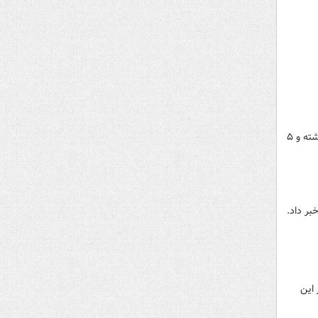
معاون امداد و نجات جمعیت هلال احمر استان کرمان گفت: در پی تصادف چند خودرو در شهرستان منوجان، ۵ نفر کشته و ۵
 طی ۲ هفته گذشته در این