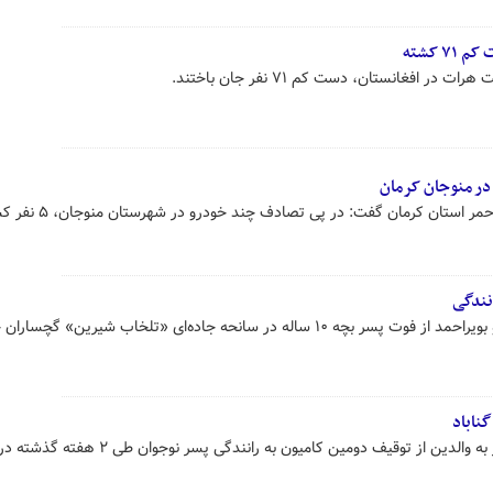
 کشته
در افغانستان، دست کم ۷۱ نفر جان باختند.
در سانحه جاده‌ای «تلخاب شیرین» گچساران خبر داد.
گناباد
رئیس پلیس راه گناباد ضمن هشدار به والدین از توقیف دومین کامیون به رانندگی پسر نوجوان