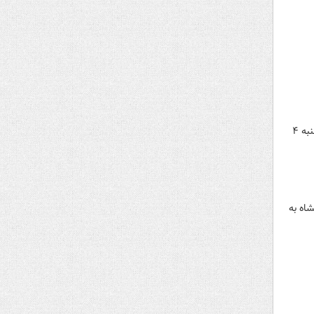
مرکز جامع اطلاع رسانی بر خط پلیس راهور تهران بزرگ از وقوع یک فقره تصادف منجر به فوت در صبحگاه امروز سه شنبه ۴
اه به