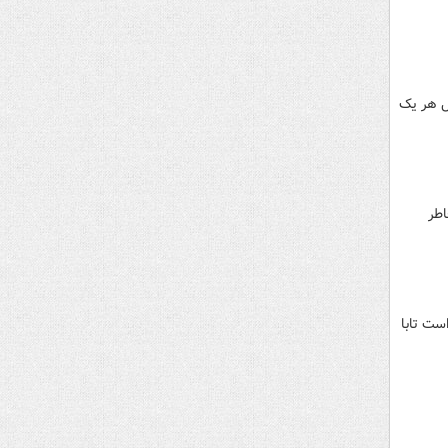
ل هر یک
اطر
ست تابا