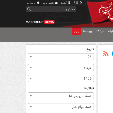
RSS
آرشیو
تماس با ما
دربارهٔ ما
MASHREGH
NEWS
یلم
دیدگاه
پیوندها
بازار
تاریخ
26
خرداد
1405
فیلترها
همه سرویس‌ها
همه انواع خبر