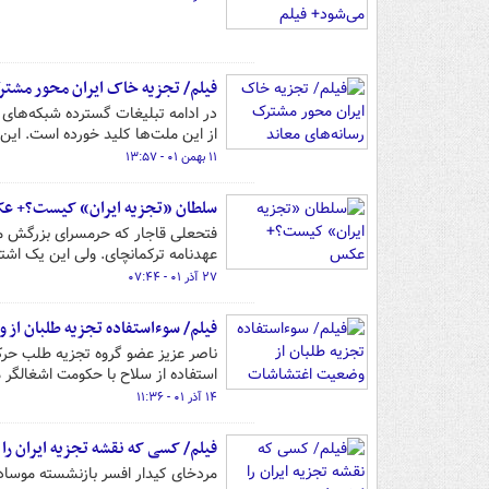
فیلم/ تجزیه خاک ایران محور مشترک
در ادامه تبلیغات گسترده شبکه‌های 
از این ملت‌ها کلید خورده است. این 
۱۱ بهمن ۰۱ - ۱۳:۵۷
سلطان «تجزیه ایران» کیست؟+ ع
فتحعلی قاجار که حرمسرای بزرگش مع
عهدنامه ترکمانچای. ولی این یک اشتب
۲۷ آذر ۰۱ - ۰۷:۴۴
فیلم/ سوءاستفاده تجزیه طلبان از
ناصر عزیز عضو گروه تجزیه طلب حرک
استفاده از سلاح با حکومت اشغالگر م
۱۴ آذر ۰۱ - ۱۱:۳۶
فیلم/ کسی که نقشه تجزیه ایران را
مردخای کیدار افسر بازنشسته موساد ا