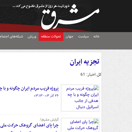
خانه
سیاست
جهان
تحولات منطقه
ورزش
شبکه‌های اجتماع
تجزیه ایران
کل اخبار: 61
پروژه فریب مردم ایران چگونه و با 
۲۶ آذر ۰۳ - ۰۳:۱۳
گزارش مشرق/
چرا پای اعضای گروهک حرکت ملی آذر