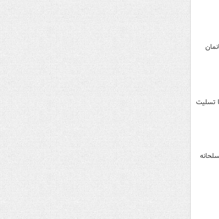
 دادند که ۷ تن از هموطنانمان
ا تسلیت
مسلحانه