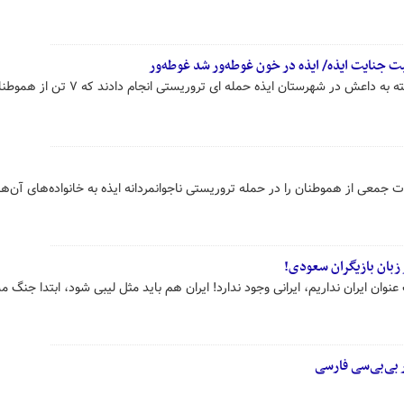
 جنایت ایذه/ ایذه در خون غوطه‌ور شد غوطه‌ور
شامگاه چهارشنبه، ترویست ها وابسته به داعش در شهرستان ایذه حمله ای تروریستی انجام
جمعی از هموطنان را در حمله تروریستی ناجوانمردانه ایذه به خانواده‌های آن‌ه
 زبان بازیگران سعودی!
فیایی تحت عنوان ایران نداریم، ایرانی وجود ندارد! ایران هم باید مثل لیبی شود، ابتدا جنگ 
ر بی‌بی‌سی فارسی