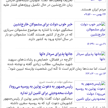
تحریف واقعیت‌ها گفت: متولیان شبکه‌های فارسی
زبان خارج‌نشین در حال تکمیل پروژه‌های فشار علیه
مردم ایران هستند.
۲۴ بهمن ۰۰ - ۰۹:۵۶
خبر خوب دولت برای مشمولان خارج‌نشین
سخنگوی دولت با اشاره به موضوع مشمولان سربازی
که در خارج از کشور هستند گفت: مشمولان دو بار
در سال اجازه ورود به کشور دارند
۲۱ دی ۰۰ - ۱۶:۳۹
جان­ها پذیرای سردار دل­ها
"اگرچه در فضائل، خصایص و رشادت‌­های سپهبد
شهید سلیمانی، مطالب زیادی گفته و نوشته شده
است، اما مدت‌­ها زمان لازم است تا کُنه این شخصیت وارسته تبیین شود".
۱۳ دی ۰۰ - ۲۳:۰۳
سخنگوی دولت در نشست خبری:
رئیس‌جمهور به دعوت پوتین به روسیه می‌رود/
دولت محدودیتی برای تامین ارز ندارد
سخنگوی دولت گفت: ولادیمیر پوتین از رئیس‌جمهور
کشورمان دعوت کرد که به روسیه سفری داشته
باشد، از این رو رئیس‌جمهور اوایل سال جدید میلادی به روسیه سفر خواهد