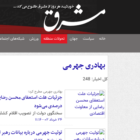
خانه
سیاست
جهان
تحولات منطقه
ورزش
شبکه‌های اجتماع
بهادری جهرمی
کل اخبار: 248
بهادری جهرمی مطرح کرد؛
جزئیات علت استعفای محسن رضایی 
درصدی می‌شود
سخنگوی دولت از تصویب اقلام کشاو
۲۴ خرداد ۰۲ - ۱۱:۱۶
‏توئیت جهرمی درباره بیانات رهبر انقلاب 