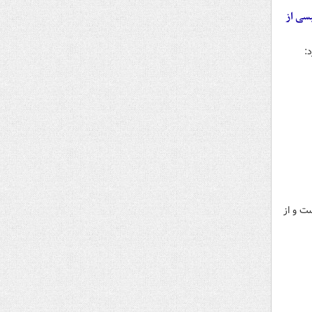
سی از
د:
ت و از