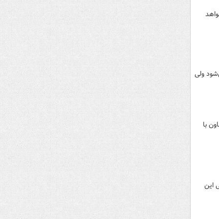
واهد
شود ولی
 و یک معاون با
 بررسی این