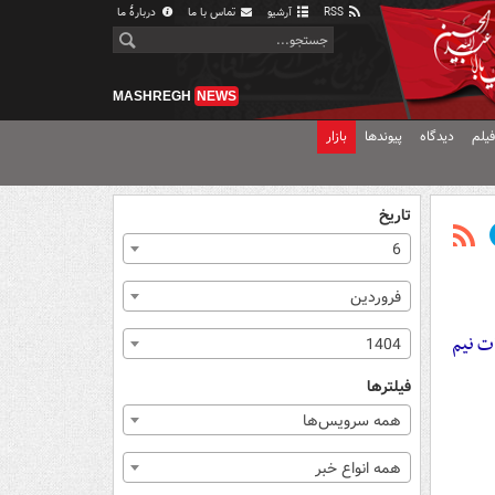
RSS
آرشیو
تماس با ما
دربارهٔ ما
MASHREGH
NEWS
یلم
دیدگاه
پیوندها
بازار
تاریخ
6
فروردین
ت نیم
1404
فیلترها
همه سرویس‌ها
همه انواع خبر