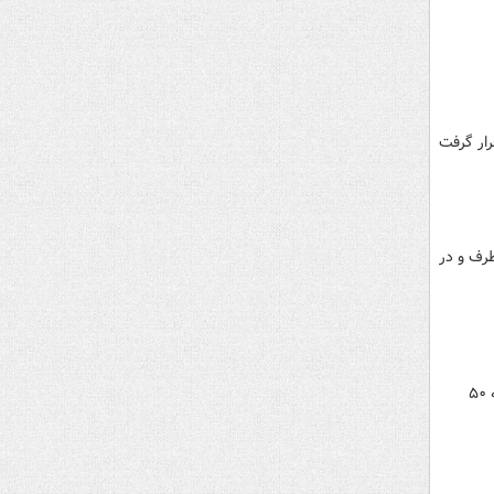
ار گرفت
رف و در
سخنگوی دولت گفت: تا پایان هفته گذشته بیش از ۱.۵ میلیون تن خرید تضمینی گندم از کشاورزان را شاهد بودیم که ۵۰