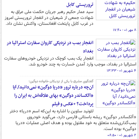
تروریستی کابل
سید عمار حکیم رهبر جریان حکمت ملی عراق به
شهادت جمعی از شیعیان در انفجار تروریستی امروز
در غرب کابل پایتخت افغانستان، واکنش نشان داد.
۸ مهر ۰۱ - ۱۷:۴۰
انفجار بمب در نزدیکی کاروان سفارت استرالیا در
بغداد
انفجار یک بمب کوچک در نزدیکی خودروهای سفارت
استرالیا در بغداد، موجب وارد آمدن خسارت به چند خودرو شد.
۴ شهریور ۰۱ - ۱۳:۳۳
گفتگوی مشرق با یکی از نزدیکان خانواده دوگین؛
آن‌چه درباره ترور «دریا دوگین» نمی‌دانید/ آیا
«آلکساندر دوگین» بهای علاقه‌اش به ایران را
پرداخت؟ +عکس و فیلم
لئونید ساوین با اشاره به این‌که اسم «دریا» دختر
«آلکساندر دوگین» ریشه باستانی فارسی دارد، می‌گوید خودروی
بمب‌گذاری‌شده متعلق به خود مقتول بوده و هدف اصلی عملیات «دریا
دوگین» بوده است.
۲ شهریور ۰۱ - ۰۸:۵۰