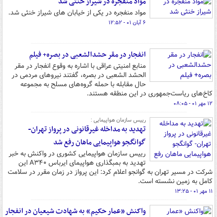
مواد منفجره در شیراز خنثی شد
مواد منفجره در یکی از خیابان های شیراز خنثی شد.
۶ آبان ۰۱ - ۱۲:۵۲
انفجار در مقر حشدالشعبی در بصره+ فیلم
منابع امنیتی عراقی با اشاره به وقوع انفجار در مقر
الحشد الشعبی در بصره، گفتند نیروهای مردمی در
حال مقابله با حمله گروه‌های مسلح به مجموعه
کاخ‌های ریاست‌جمهوری در این منطقه هستند.
۱۲ مهر ۰۱ - ۰۸:۰۵
رییس سازمان هواپیمایی :
تهدید به مداخله غیرقانونی در پرواز تهران-
گوانگجو هواپیمایی ماهان رفع شد
رییس سازمان هواپیمایی کشوری در واکنش به خبر
تهدید به بمبگذاری هواپیمای ایرباس A۳۴۰ این
شرکت در مسیر تهران به گوانجو اعلام کرد: این پرواز در زمان مقرر در سلامت
کامل به زمین نشسته است.
۱۱ مهر ۰۱ - ۱۳:۲۵
واکنش «عمار حکیم» به شهادت شیعیان در انفجار