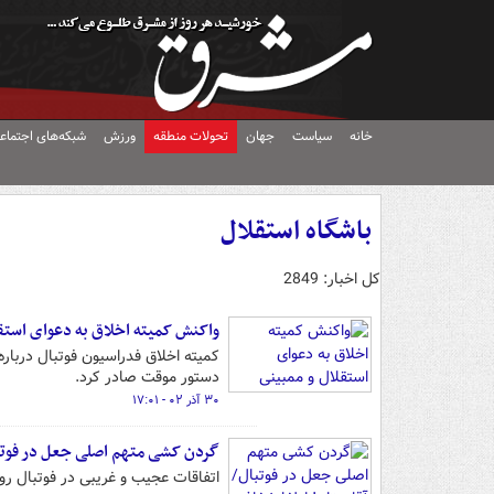
خانه
سیاست
جهان
تحولات منطقه
ورزش
شبکه‌های اجتماع
باشگاه استقلال
کل اخبار: 2849
واکنش کمیته اخلاق به دعوای استق
کمیته اخلاق فدراسیون فوتبال دربار
دستور موقت صادر کرد.
۳۰ آذر ۰۲ - ۱۷:۰۱
گردن کشی متهم اصلی جعل در فوتبا
اتفاقات عجیب و غریبی در فوتبال ر