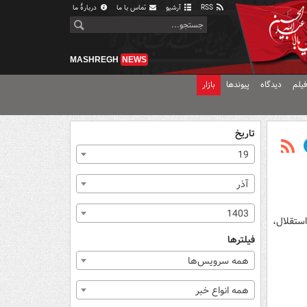
RSS
آرشیو
تماس با ما
دربارهٔ ما
MASHREGH
NEWS
یلم
دیدگاه
پیوندها
بازار
تاریخ
19
آذر
1403
استقلال،
فیلترها
همه سرویس‌ها
همه انواع خبر