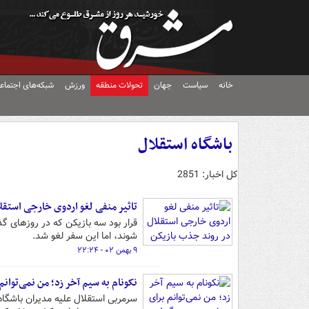
خانه
سیاست
جهان
تحولات منطقه
ورزش
شبکه‌های اجتماع
باشگاه استقلال
کل اخبار: 2851
تاثیر منفی لغو اردوی خارجی استقل
قرار بود سه بازیکن که در روزهای گذ
شوند، اما این سفر لغو شد.
۹ بهمن ۰۲ - ۲۲:۲۴
نکونام به سیم آخر زد؛ من نمی‌توا
سرمربی استقلال علیه مدیران باشگا