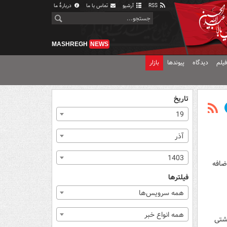
RSS
آرشیو
تماس با ما
دربارهٔ ما
MASHREGH
NEWS
یلم
دیدگاه
پیوندها
بازار
تاریخ
19
آذر
1403
ضافه
فیلترها
همه سرویس‌ها
همه انواع خبر
کشتی