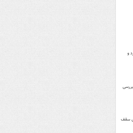
د و
بررسی
هش سقف