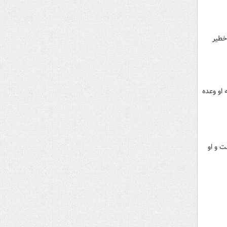
خطیر
 او وعده
ت و او