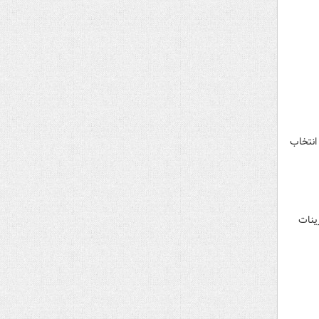
انتخاب
رینات