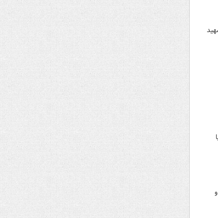
هید
و