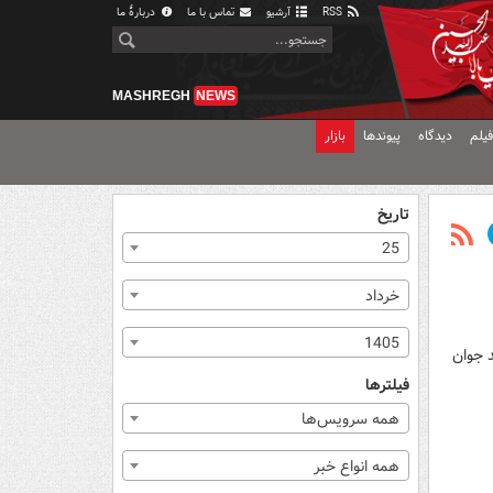
RSS
آرشیو
تماس با ما
دربارهٔ ما
MASHREGH
NEWS
یلم
دیدگاه
پیوندها
بازار
تاریخ
25
خرداد
1405
د جوان
فیلترها
همه سرویس‌ها
همه انواع خبر