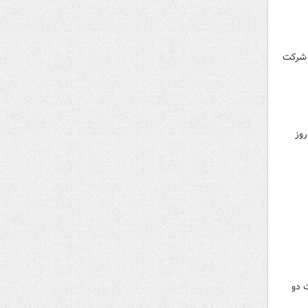
 شرکت
روز
 دو