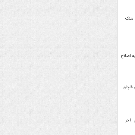
ی هتک
ه اصلاح
 قاچاق
را در