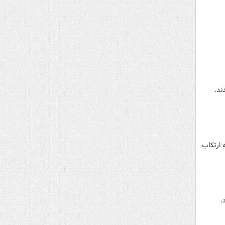
 متهم به ارتکاب
.