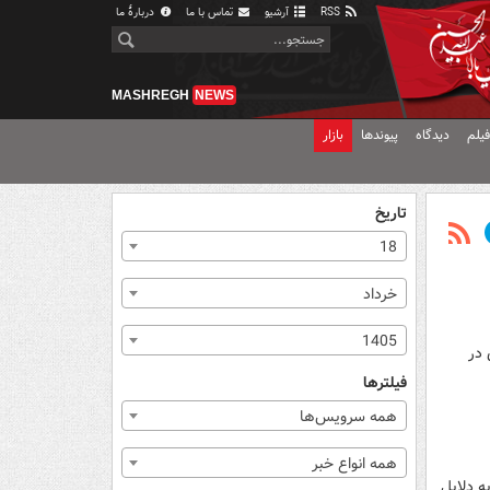
RSS
آرشیو
تماس با ما
دربارهٔ ما
MASHREGH
NEWS
یلم
دیدگاه
پیوندها
بازار
تاریخ
18
خرداد
1405
 در
فیلترها
همه سرویس‌ها
همه انواع خبر
ه دلایل