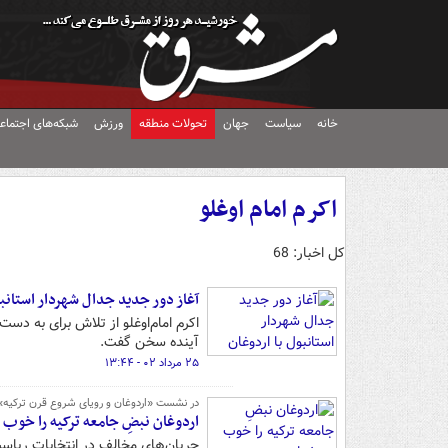
خانه
سیاست
جهان
تحولات منطقه
ورزش
شبکه‌های اجتماع
اکرم امام اوغلو
کل اخبار: 68
آغاز دور جدید جدال شهردار استانبو
اکرم امام‌اوغلو از تلاش برای به د
آینده سخن گفت.
۲۵ مرداد ۰۲ - ۱۳:۴۴
در نشست «اردوغان و رویای شروع قرن ترکیه
اردوغان نبضِ جامعه ترکیه را خوب 
جریان‌های مخالف در انتخابات ریاست