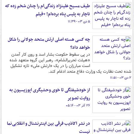
طیف مسیح علینژاد زندگی‌ام را چنان شخم زده که
ناچار به پلیس پناه برده‌ام! +فیلم
۵ دی ۰۳ - ۱۱:۳۹
چه کسی هسته اصلی ارتش متحد جولانی را شکل
خواهد داد؟
در پی سقوط حکومت بشار اسد و روی کار آمدن
«هیئت تحریرالشام»، رهبر این گروه متعهد شده
است مبارزان را در یک «ارتش ملی» تازه تشکیل
شده تحت نظارت یک وزارت دفاع متحد ادغام کند.
۲ دی ۰۳ - ۱۱:۵۱
از خودشیفتگی تا خوی وحشیگری اپوزیسیون به
روایت تصویر
۲۶ آذر ۰۳ - ۰۵:۱۶
در نشر اکاذیب فرقی بین اینترنشنال و انقلابی‌نما
نیست