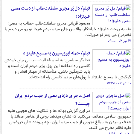
فیلم/ دل پُر مجری سلطنت‌طلب از دست مصی‌
علینژاد!
محمود قربانی مجری سلطنت‌طلب خطاب به مصی:
تف به روحت علینژاد خیانتکار. والا من جای مردم بودم هرجا تو رو می دیدم با
تخم‌مرغ می زدم تو صورتت.
۲۱ تیر ۰۲ - ۰۹:۰۰
فیلم/ حمله اپوزیسیون به مسیح علینژاد
تحلیگر سیاسی: به اسم فعالیت سیاسی برای خودش
کاسبی راه انداخته این پول برای مردم ایران است و
باید شرمگین باشی. متأسفانه از مهناز افشار و
گوگوش تا مسیح علینژاد با پول‌های مردم کاسبی راه انداخته‌اند.
۲۰ تیر ۰۲ - ۱۷:۲۵
اصل ماجرای دزدی مصی از جیب مردم ایران
چیست؟
در این گزارش بهانه ها و شکایت های عجیبی علیه
جمهوری اسلامی مطالعه می‌کنید که نشان میدهد برخی از عناصر معاند با
هدف رسیدن به مبالغ نجومی از جیب مردم ایران، چه پرونده های دروغینی
علیه نظام مطرح می کنند.