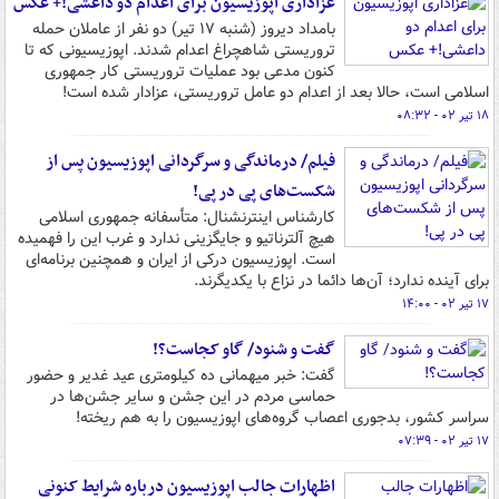
عزاداری اپوزیسیون برای اعدام دو داعشی!+ عکس
بامداد دیروز (شنبه ۱۷ تیر) دو نفر از عاملان حمله
تروریستی شاهچراغ اعدام شدند. اپوزیسیونی که تا
کنون مدعی بود عملیات تروریستی کار جمهوری
اسلامی است، حالا بعد از اعدام دو عامل تروریستی، عزادار شده است!
۱۸ تیر ۰۲ - ۰۸:۳۲
فیلم/ درماندگی و سرگردانی اپوزیسیون پس از
شکست‌های پی‌ در پی!
کارشناس اینترنشنال: متأسفانه جمهوری اسلامی
هیچ آلترناتیو و جایگزینی ندارد و غرب این را فهمیده
است. اپوزیسیون درکی از ایران و همچنین برنامه‌ای
برای آینده ندارد؛ آن‌ها دائما در نزاع با یکدیگرند.
۱۷ تیر ۰۲ - ۱۴:۰۰
گفت و شنود/ گاو کجاست؟!
گفت: خبر میهمانی ده کیلومتری عید غدیر و حضور
حماسی مردم در این جشن و سایر جشن‌ها در
سراسر کشور، بدجوری اعصاب گروه‌های اپوزیسیون را به هم ریخته!
۱۷ تیر ۰۲ - ۰۷:۳۹
اظهارات جالب اپوزیسیون درباره شرایط کنونی