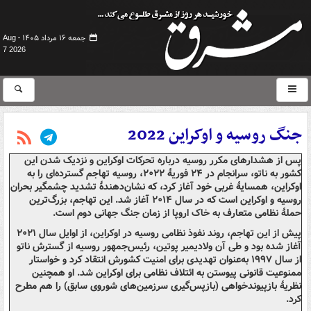
جمعه ۱۶ مرداد ۱۴۰۵ -
Aug
7 2026
جنگ روسیه و اوکراین 2022
پس از هشدارهای مکرر روسیه درباره تحرکات اوکراین و نزدیک شدن این
کشور به ناتو، سرانجام در ۲۴ فوریهٔ ۲۰۲۲، روسیه تهاجم گسترده‌ای را به
اوکراین، همسایهٔ غربی خود آغاز کرد، که نشان‌دهندهٔ تشدید چشمگیر بحران
روسیه و اوکراین است که در سال ۲۰۱۴ آغاز شد. این تهاجم، بزرگ‌ترین
حملهٔ نظامی متعارف به خاک اروپا از زمان جنگ جهانی دوم است.
پیش از این تهاجم، روند نفوذ نظامی روسیه در اوکراین، از اوایل سال ۲۰۲۱
آغاز شده بود و طی آن ولادیمیر پوتین، رئیس‌جمهور روسیه از گسترش ناتو
از سال ۱۹۹۷ به‌عنوان تهدیدی برای امنیت کشورش انتقاد کرد و خواستار
ممنوعیت قانونی پیوستن به ائتلاف نظامی برای اوکراین شد. او همچنین
نظریهٔ بازپیوندخواهی (بازپس‌گیری سرزمین‌های شوروی سابق) را هم مطرح
کرد.