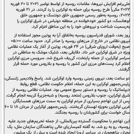
علی‌رغم افزایش نیروها، مقامات روسیه از اواسط نوامبر ۲۰۲۱ تا ۲۰ فوریه
۲۰۲۲ مکرراً طرح روسیه برای حمله به اوکراین را رد کردند. در ۲۱ فوریه
۲۰۲۲، روسیه به‌طور رسمی جمهوری خلق دونتسک و جمهوری خلق
لوهانسک، دو کشور خودخوانده در منطقه دونباس در شرق اوکراین را
به‌رسمیت شناخت و نیروهای خود را به این مناطق اعزام کرد.
روز بعد، شورای فدراسیون روسیه به‌اتفاق آرا به پوتین مجوز استفاده از
نیروی نظامی در خارج از مرزهای روسیه را صادر کرد. حدود ساعت ۰۵:۰۰
صبح (به‌وقت اروپای شرقی) در ۲۴ فوریه، پوتین از آغاز یک عملیات نظامی
ویژه در شرق اوکراین خبر داد. دقایقی بعد، شلیک موشک به مناطقی در
سراسر اوکراین، از جمله پایتخت، کی‌یف شروع شد. سرویس مرزی اوکراین
اعلام کرد پست‌های مرزی این کشور با روسیه و بلاروس مورد حمله قرار
گرفتند.
دو ساعت بعد، نیروی زمینی روسیه وارد اوکراین شد. پاسخ ولادیمیر زلنسکی،
رئیس‌جمهور اوکراین به این حمله، اعلام حکومت نظامی، قطع روابط
دیپلماتیک با روسیه و دستور بسیج عمومی بود. عملیات نظامی روسیه از
شرق اوکراین، جنوب بلاروس (متحد روسیه) و شبه‌جزیرهٔ کریمه انجام گرفت.
پس از این تهاجم بسیاری از مردم اوکراین به سمت مرزهای همسایگان
غربی اوکراین به‌ویژه لهستان گریختند. رئیس‌جمهور اوکراین از مردان ۱۸ تا ۶۰
سال خواست برای کشورشان با روسیه بجنگند.
این تهاجم با محکومیت گسترده بین‌المللی، از جمله تحریم‌های جدید علیه
روسیه، رو به رو شد. به گفته کمیساریای عالی پناهندگان سازمان ملل، یک
بحران پناهجویان در سراسر اروپا ایجاد شده است و بیش از یک میلیون