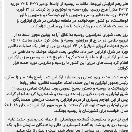
علی‌رغم افزایش نیروها، مقامات روسیه از اواسط نوامبر ۲۰۲۱ تا ۲۰ فوریه
۲۰۲۲ مکرراً طرح روسیه برای حمله به اوکراین را رد کردند. در ۲۱ فوریه
۲۰۲۲، روسیه به‌طور رسمی جمهوری خلق دونتسک و جمهوری خلق
لوهانسک، دو کشور خودخوانده در منطقه دونباس در شرق اوکراین را
به‌رسمیت شناخت و نیروهای خود را به این مناطق اعزام کرد.
روز بعد، شورای فدراسیون روسیه به‌اتفاق آرا به پوتین مجوز استفاده از
نیروی نظامی در خارج از مرزهای روسیه را صادر کرد. حدود ساعت ۰۵:۰۰
صبح (به‌وقت اروپای شرقی) در ۲۴ فوریه، پوتین از آغاز یک عملیات نظامی
ویژه در شرق اوکراین خبر داد. دقایقی بعد، شلیک موشک به مناطقی در
سراسر اوکراین، از جمله پایتخت، کی‌یف شروع شد. سرویس مرزی اوکراین
اعلام کرد پست‌های مرزی این کشور با روسیه و بلاروس مورد حمله قرار
گرفتند.
دو ساعت بعد، نیروی زمینی روسیه وارد اوکراین شد. پاسخ ولادیمیر زلنسکی،
رئیس‌جمهور اوکراین به این حمله، اعلام حکومت نظامی، قطع روابط
دیپلماتیک با روسیه و دستور بسیج عمومی بود. عملیات نظامی روسیه از
شرق اوکراین، جنوب بلاروس (متحد روسیه) و شبه‌جزیرهٔ کریمه انجام گرفت.
پس از این تهاجم بسیاری از مردم اوکراین به سمت مرزهای همسایگان
غربی اوکراین به‌ویژه لهستان گریختند. رئیس‌جمهور اوکراین از مردان ۱۸ تا ۶۰
سال خواست برای کشورشان با روسیه بجنگند.
این تهاجم با محکومیت گسترده بین‌المللی، از جمله تحریم‌های جدید علیه
روسیه، رو به رو شد. به گفته کمیساریای عالی پناهندگان سازمان ملل، یک
بحران پناهجویان در سراسر اروپا ایجاد شده است و بیش از یک میلیون