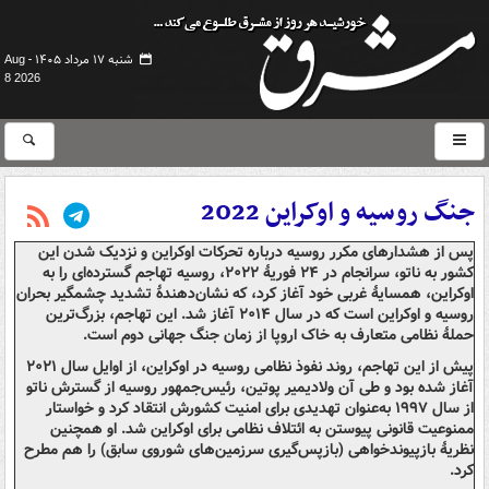
شنبه ۱۷ مرداد ۱۴۰۵ -
Aug
8 2026
جنگ روسیه و اوکراین 2022
پس از هشدارهای مکرر روسیه درباره تحرکات اوکراین و نزدیک شدن این
کشور به ناتو، سرانجام در ۲۴ فوریهٔ ۲۰۲۲، روسیه تهاجم گسترده‌ای را به
اوکراین، همسایهٔ غربی خود آغاز کرد، که نشان‌دهندهٔ تشدید چشمگیر بحران
روسیه و اوکراین است که در سال ۲۰۱۴ آغاز شد. این تهاجم، بزرگ‌ترین
حملهٔ نظامی متعارف به خاک اروپا از زمان جنگ جهانی دوم است.
پیش از این تهاجم، روند نفوذ نظامی روسیه در اوکراین، از اوایل سال ۲۰۲۱
آغاز شده بود و طی آن ولادیمیر پوتین، رئیس‌جمهور روسیه از گسترش ناتو
از سال ۱۹۹۷ به‌عنوان تهدیدی برای امنیت کشورش انتقاد کرد و خواستار
ممنوعیت قانونی پیوستن به ائتلاف نظامی برای اوکراین شد. او همچنین
نظریهٔ بازپیوندخواهی (بازپس‌گیری سرزمین‌های شوروی سابق) را هم مطرح
کرد.