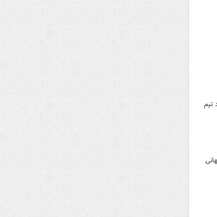
ه سود تیم
انی