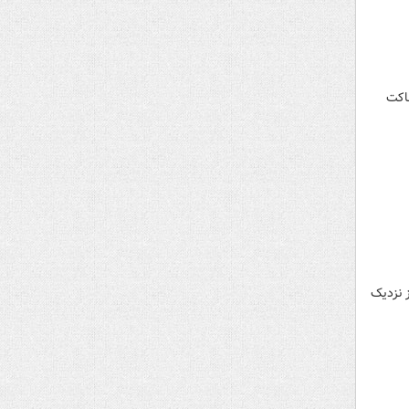
اکت
ز نزدیک