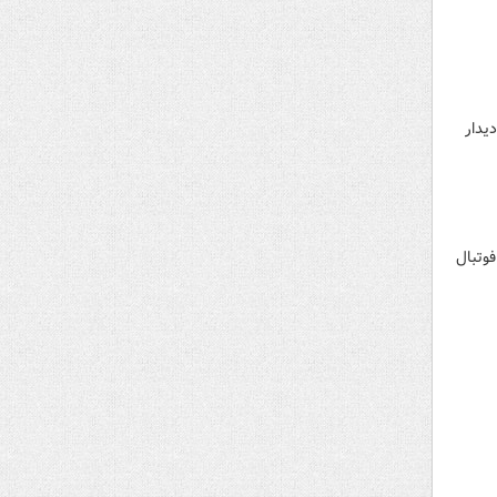
یدار
فوتبال