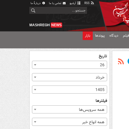
RSS
آرشیو
تماس با ما
دربارهٔ ما
MASHREGH
NEWS
یلم
دیدگاه
پیوندها
بازار
تاریخ
26
خرداد
1405
فیلترها
همه سرویس‌ها
همه انواع خبر