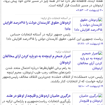
هفته آینده، قاطعانه نظر دارد اما اگر همه چیز در مسیر عادی خود پیش برود،
اردوغان در مسیر شکست قرار گرفته است.
۲۰ اردیبهشت ۰۲ - ۰۸:۵۳
در آستانه انتخابات داغ ترکیه؛
اردوغان حقوق کارمندان دولت را ۴۵درصد افزایش
داد!
رئیس جمهور ترکیه در آستانه انتخابات حساس
ریاست جمهوری این کشور، حقوق کارمندان دولتی را ۴۵درصد افزایش داد!
۱۹ اردیبهشت ۰۲ - ۱۶:۲۸
انتخابات ترکیه؛
اصرار «محرم اینچه» به دو پاره کردن آرای مخالفان
اردوغان
به رغم برخی اظهارنظرها درباره احتمال متحد شدن
نامزدهای مخالف رجب طیب اردوغان، محرم اینچه
رئیس حزب «مملکت» از ائتلاف «ملت» جدی‌ترین ائتلاف مخالف رئیس‌جمهور
ترکیه خواست که از انتخابات کنار بکشند.
۱۹ اردیبهشت ۰۲ - ۱۵:۱۰
درگیری حامیان اردوغان و قلیچدار اوغلو در هلند
رأی‌گیری انتخابات ریاست‌جمهوری و پارلمانی ترکیه در