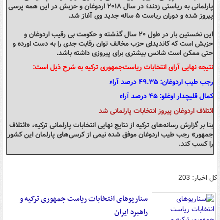
پارلمانی به ریاستی زدند؛ در سال ۲۰۱۸ اردوغان و حزبش در این همه پرسی
پیروز شده و دوران ریاست ۵ ساله جدید وی آغاز شد.
این نخستین بار در طول ۲۰ سال گذشته و حکومت بی رقیب اردوغان و
حزبش است که کاندیدای حزب مخالف توان رقابت جدی را به دست اورده و
حتی ممکن است شانس بیشتری برای پیروزی داشته باشد.
نتیجه نهایی آرای انتخابات ریاست‌جمهوری ترکیه به شرح ذیل است:
رجب طیب اردوغان: ۴۹.۳۵ درصد آراء
کمال قلیچدار اوغلو: ۴۵ درصد آراء
ائتلاف اردوغان پیروز انتخابات پارلمانی شد
بنا بر گزارش رسانه‌های ترکیه از نتایج نهایی انتخابات پارلمانی ترکیه، «ائتلاف
جمهور» رجب طیب اردوغان موفق شده نیمی از کرسی‌های پارلمان این کشور
را کسب کند.
کل اخبار: 203
سناریوهای انتخابات ریاست جمهوری ترکیه و
راهبرد ایران