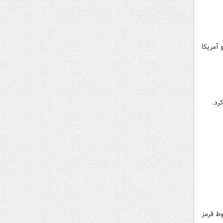
آمریکا
رد.
وط قرمز