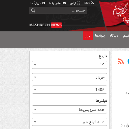
RSS
آرشیو
تماس با ما
دربارهٔ ما
MASHREGH
NEWS
یلم
دیدگاه
پیوندها
بازار
تاریخ
19
خرداد
1405
به
فیلترها
همه سرویس‌ها
همه انواع خبر
ان در