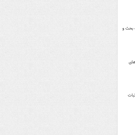
 بحث و
های
ثبات