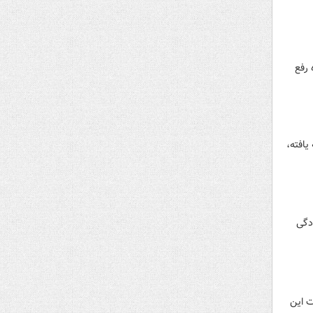
 رفع
یافته،
ادگی
ا مقامات این