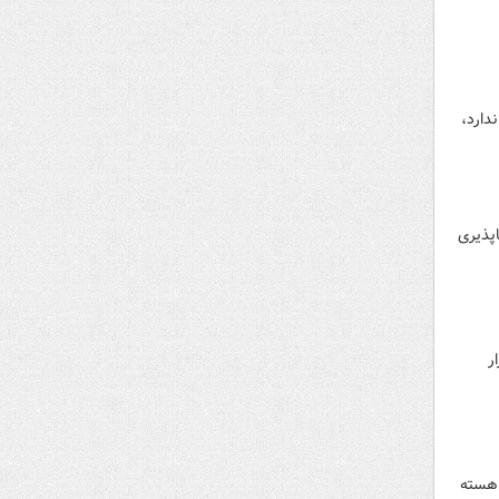
دارد،
اپذیری
ر
 هسته