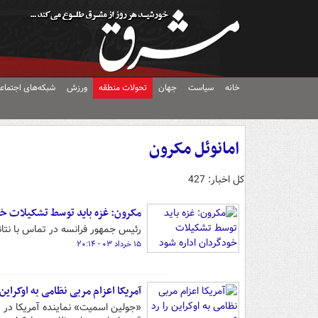
خانه
سیاست
جهان
تحولات منطقه
ورزش
شبکه‌های اجتماع
امانوئل مکرون
کل اخبار: 427
مکرون: غزه باید توسط تشکیلات خو
رئیس جمهور فرانسه در تماس با نتا
۱۵ خرداد ۰۳ - ۲۰:۱۴
آمریکا اعزام مربی نظامی به اوکراین 
«جولین اسمیت» نماینده آمریکا در پ