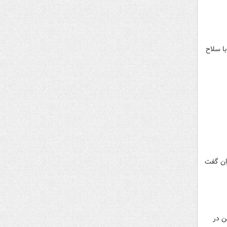
ا سلاح
ران گفت
ن در