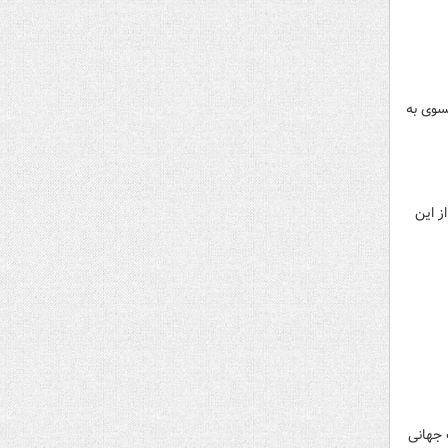
سوی به
ز این
 جهانی