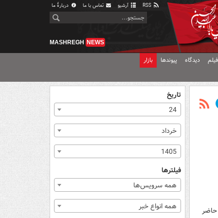
RSS
آرشیو
تماس با ما
دربارهٔ ما
MASHREGH
NEWS
یلم
دیدگاه
پیوندها
بازار
تاریخ
24
خرداد
1405
فیلترها
همه سرویس‌ها
همه انواع خبر
 حاضر