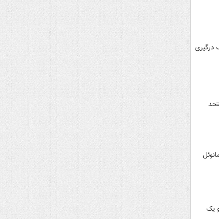
راهکارهای توقف درگیری
تحد
انوئل
و یک