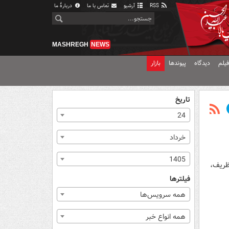
RSS
آرشیو
تماس با ما
دربارهٔ ما
MASHREGH
NEWS
یلم
دیدگاه
پیوندها
بازار
تاریخ
24
خرداد
1405
 با ظریف،
فیلترها
همه سرویس‌ها
همه انواع خبر