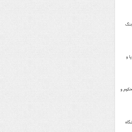
جنگ
ا و
حکوم و
گاه