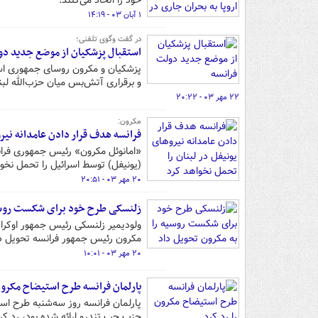
خود را اتخاذ می‌کنند.
۱ آبان ۰۳ - ۱۴:۱۹
در گفت وگوی تلفنی؛
استقبال پزشکیان از موضع جدید دو
و برقراری آتش‌بس میان حزب‌الله لبن
۲۲ مهر ۰۳ - ۲۰:۲۲
مکرون:
فرانسه هدف قرار دادن عامدانه نیرو
«امانوئل مکرون» رئیس جمهوری فرا
(یونیفل) توسط اسرائیل را تحمل نخوا
۲۰ مهر ۰۳ - ۲۰:۵۱
زلنسکی طرح خود برای شکست روسیه
ولودیمیر زلنسکی رئیس جمهور اوکرا
مکرون رئیس جمهور فرانسه تحویل دا
۲۰ مهر ۰۳ - ۱۰:۰۱
پارلمان فرانسه طرح استیضاح مکرون 
پارلمان فرانسه روز سه‌شنبه طرح اس
حزب چپ تندرو ارائه شده بود، رد کرد