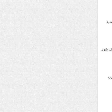
نبه
ف شود.
نه