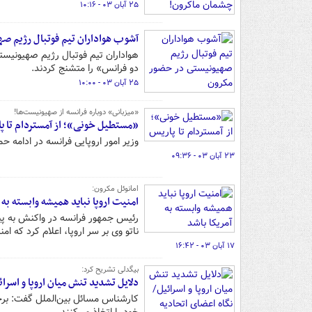
۲۵ آبان ۰۳ - ۱۰:۱۶
آشوب هواداران تیم فوتبال رژیم ص
هواداران تیم فوتبال رژیم صهیونیستی
دو فرانس» را متشنج کردند.
۲۵ آبان ۰۳ - ۱۰:۰۰
«میزبانی» دوباره فرانسه از صهیونیست‌ها!
«مستطیل خونی»؛ از آمستردام تا پ
وزیر امور اروپایی فرانسه در ادامه ح
۲۳ آبان ۰۳ - ۰۹:۳۶
امانوئل مکرون:
امنیت اروپا نباید همیشه وابسته به 
رئیس جمهور فرانسه در واکنش به پی
ناتو وی بر سر اروپا، اعلام کرد که ام
۱۷ آبان ۰۳ - ۱۶:۴۲
بیگدلی تشریح کرد:
دلایل تشدید تنش میان اروپا و اسرائ
کارشناس مسائل بین‌الملل گفت: برخی