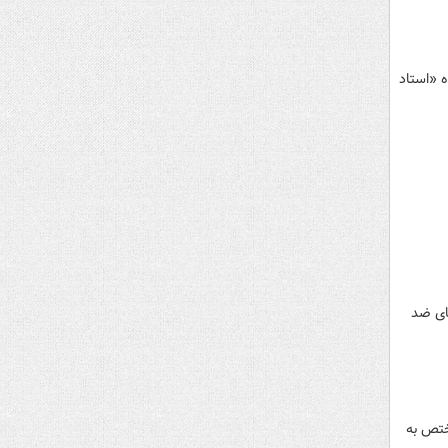
ه «استاد
ای ضد
ختص به