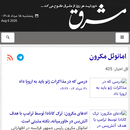
پنجشنبه ۱۵ مرداد ۱۴۰۵ -
Aug 6 2026
امانوئل مکرون
کل اخبار: 425
درسی که در مذاکرات ژنو باید به اروپا داد
۳۰ خرداد ۰۴ - ۰۹:۲۶
ادعای مکرون: ترک کانادا توسط ترامپ با هدف
آتش‌بس در خاورمیانه، نکته مثبتی است
امانوئل مکرون رئیس جمهور فرانسه در اظهاراتی