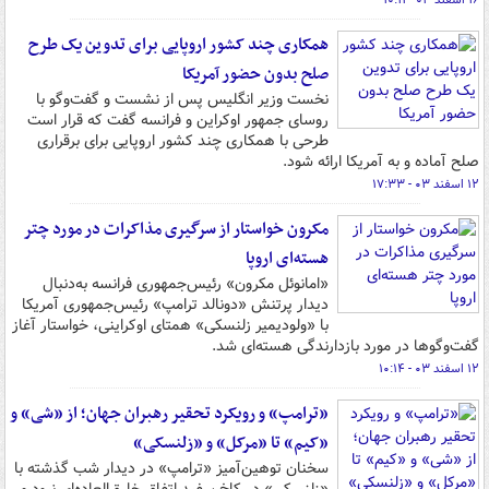
۱۶ اسفند ۰۳ - ۱۰:۱۱
همکاری چند کشور اروپایی برای تدوین یک طرح
صلح بدون حضور آمریکا
نخست وزیر انگلیس پس از نشست و گفت‌وگو با
روسای جمهور اوکراین و فرانسه گفت که قرار است
طرحی با همکاری چند کشور اروپایی برای برقراری
صلح آماده و به آمریکا ارائه شود.
۱۲ اسفند ۰۳ - ۱۷:۳۳
مکرون خواستار از سرگیری مذاکرات در مورد چتر
هسته‌ای اروپا
«امانوئل مکرون» رئیس‌جمهوری فرانسه به‌دنبال
دیدار پرتنش «دونالد ترامپ» رئیس‌جمهوری آمریکا
با «ولودیمیر زلنسکی» همتای اوکراینی، خواستار آغاز
گفت‌وگوها در مورد بازدارندگی هسته‌ای شد.
۱۲ اسفند ۰۳ - ۱۰:۱۴
«ترامپ» و رویکرد تحقیر رهبران جهان؛ از «شی» و
«کیم» تا «مرکل» و «زلنسکی»
سخنان توهین‌آمیز «ترامپ» در دیدار شب گذشته با