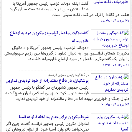
گفت اینکه دونالد ترامپ رئیس جمهور آمریکا با
هدف آتش بس در خاورمیانه نشست سران گروه
هفت در کانادا را ترک می‌کند، نکته مثبتی است.
۲۷ خرداد ۰۴ - ۰۵:۳۸
گفت‌وگوی مفصل ترامپ و مکرون درباره اوضاع
خاورمیانه
«دونالد ترامپ» رئیس جمهور آمریکا و «امانوئل
مکرون» همتای فرانسوی وی، به دنبال تداوم درگیری‌ها بین رژیم صهیونیستی
و ایران یک گفت‌وگوی مفصل در مورد اوضاع خاورمیانه داشتند.
۲۶ خرداد ۰۴ - ۲۳:۱۱
در گفتگو با رئیس جمهور فرانسه:
پزشکیان: در دفاع مقتدرانه از خود تردیدی نداریم
رئیس جمهور کشورمان در گفتگو با رئیس جمهور
فرانسه عنوان کرد: جمهوری اسلامی ایران هیچ‌گاه به
دنبال جنگ و خونریزی نبوده اما در دفاع مقتدرانه از خود تردیدی ندارد.
۲۴ خرداد ۰۴ - ۲۱:۳۵
شرط مکرون برای عدم مداخله ناتو به آسیا
امانوئل مکرون رئیس جمهور فرانسه گفت، چین اگر
نمی‌خواهد ناتو وارد آسیا شود، از اعزام نیروهای کره