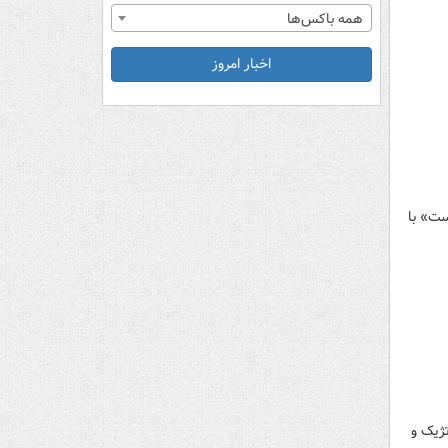
همه باکس‌ها
اخبار امروز
ست» با
راتژیک و