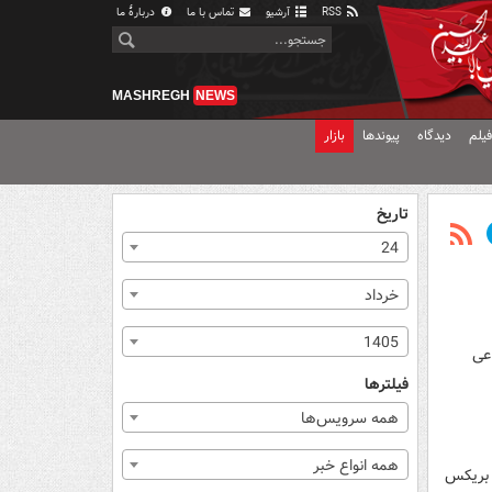
RSS
آرشیو
تماس با ما
دربارهٔ ما
MASHREGH
NEWS
یلم
دیدگاه
پیوندها
بازار
تاریخ
24
خرداد
1405
عی
فیلترها
همه سرویس‌ها
همه انواع خبر
 بریکس