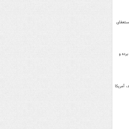
استعفای
رده و
 آمریکا