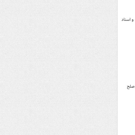
 را تخریب کرده و اسناد
 صلح