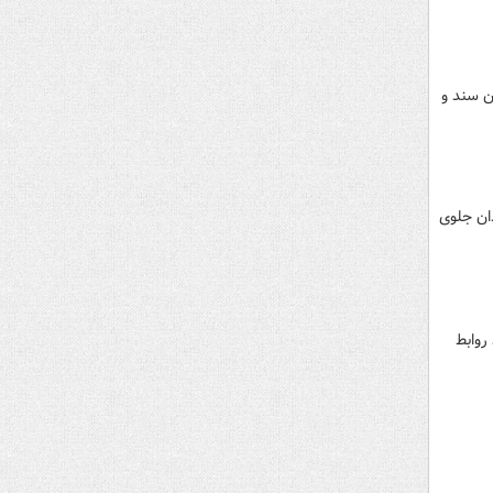
ن سند و
دان جلوی
روابط