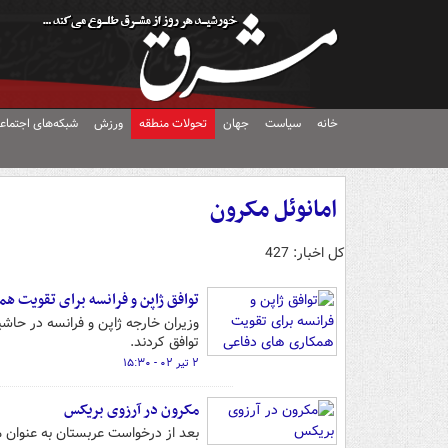
خانه
سیاست
جهان
تحولات منطقه
ورزش
شبکه‌های اجتماع
امانوئل مکرون
کل اخبار: 427
توافق ژاپن و فرانسه برای تقویت ه
وزیران خارجه ژاپن و فرانسه در حا
توافق کردند.
۲ تیر ۰۲ - ۱۵:۳۰
مکرون در آرزوی بریکس
بعد از درخواست عربستان به عنوان م