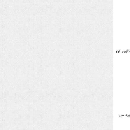
ظهور آن
یید من