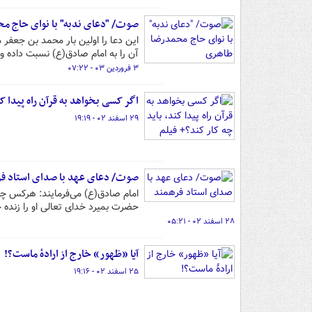
صوت/ "دعای ندبه" با نوای حاج م
این دعا را اولین بار محمد بن جعفر
آن را به امام صادق(ع) نسبت داده 
۳ فروردین ۰۳ - ۰۷:۲۲
اگر کسی بخواهد به قرآن راه پیدا کن
۲۹ اسفند ۰۲ - ۱۹:۱۹
صوت/ دعای عهد با صدای استاد ف
امام صادق(ع) می‌فرمایند: هرکس چهل
حضرت بمیرد خدای تعالی او را زنده خ
۲۸ اسفند ۰۲ - ۰۵:۲۱
آیا «ظهور» خارج از ارادهٔ ماست؟!
۲۵ اسفند ۰۲ - ۱۹:۱۶