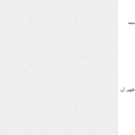
معه
ظهور آن