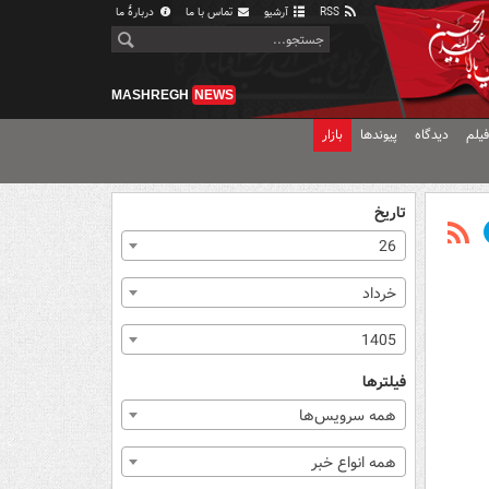
RSS
آرشیو
تماس با ما
دربارهٔ ما
MASHREGH
NEWS
یلم
دیدگاه
پیوندها
بازار
تاریخ
26
خرداد
1405
فیلترها
همه سرویس‌ها
همه انواع خبر