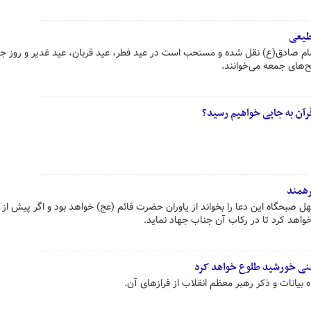
طیعی
امام صادق(ع) نقل شده و مستحب است در عید فطر، عید قربان، عید غدیر و روز ج
ح‌های جمعه می‌خوانند.
قرآن به جایی خواهیم رسید؟
رهمند
 صبحگاه این دعا را بخواند از یاوران حضرت قائم (عج) خواهد بود و اگر پیش از 
واهد کرد تا در رکاب آن جناب جهاد نماید.
 یعنی خورشید طلوع خواهد کرد
 بیانات و ذکر رهبر معظم انقلاب از فرازهای آن.