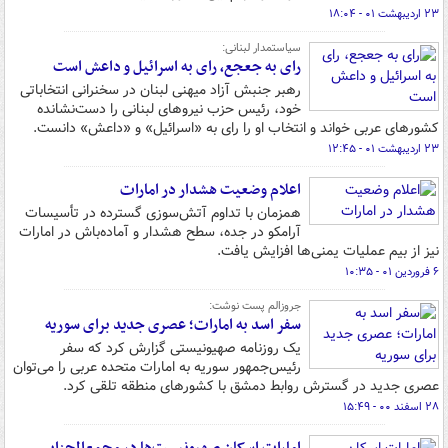
۲۳ اردیبهشت ۰۱ - ۱۸:۰۴
سیاستمدار لبنانی:
رای به جعجع، رای به اسرائیل و داعش است
رهبر جنبش آزاد میهنی لبنان در سخنرانی انتخاباتی
خود، رئیس حزب نیروهای لبنانی را دست‌نشانده
کشورهای عربی خواند و انتخاب او را رای به «اسرائیل» و «داعش» دانست.
۲۳ اردیبهشت ۰۱ - ۱۲:۴۵
اعلام وضعیت هشدار در امارات
همزمان با تداوم آتش‌سوزی گسترده در تأسیسات
آرامکو در جده، سطح هشدار و آماده‌باش در امارات
نیز از بیم عملیات یمنی‌ها افزایش یافت.
۶ فروردین ۰۱ - ۱۰:۳۵
جروزالم پست نوشت:
سفر اسد به امارات؛ عصری جدید برای سوریه
یک روزنامه صهیونیستی گزارش کرد که سفر
رئیس‌جمهور سوریه به امارات متحده عربی را می‌توان
عصری جدید در گسترش روابط دمشق با کشورهای منطقه تلقی کرد.
۲۸ اسفند ۰۰ - ۱۵:۴۹