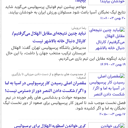
بیایند!
مهاجم پیشین تیم فوتبال پرسپولیس می‌گوید شاید
نتایج لیگ نخبگان آسیا باعث شود مسئولان ورزش ایران به خودشان بیایند.
۲۰ بهمن ۰۳ - ۱۱:۰۸
رضا درویش:‌
نباید چنین نتیجه‌ای مقابل الهلال می‌گرفتیم/
کارتال دنبال خانه بالاشهر نیست
مدیرعامل باشگاه پرسپولیس تهران گفت: الهلال
عربستان ترکیب منتخب جهان را داشت، با این حال
نباید اینگونه مقابل این تیم بازی می‌کردیم.
۱۹ بهمن ۰۳ - ۱۴:۴۹
از مصدومیت های بدموقع و از دست دادن میزبانی تا یارگیری
ضعیف؛
مقصران اصلی رسیدن کار پرسپولیس در آسیا به اما
و اگر/ شکست دادن النصر دور از دسترس نیست!
مجموعه حوادث و بدشانسی های رقم خورده در نیم
فصل نخست موجب شد تا امروز کار پرسپولیس برای صعود از دور نخست لیگ
نخبگان به اما و اگر کشیده شود.
۱۷ بهمن ۰۳ - ۲۰:۵۰
کری خواندن اسطوره الهلال برای پرسپولیس