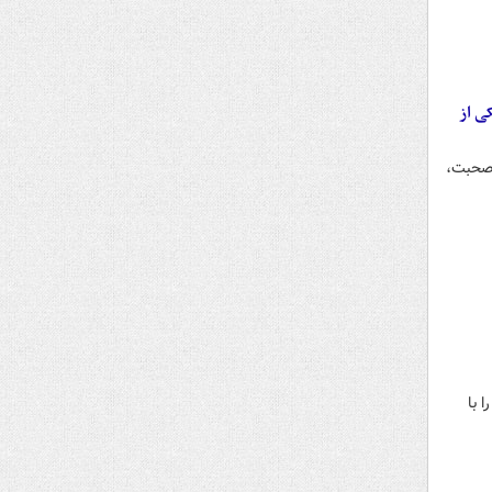
ی از
 صحبت،
 با