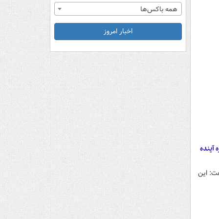
همه باکس‌ها
اخبار امروز
 آینده
فت: این