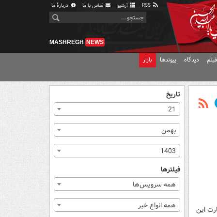
RSS
آرشیو
تماس با ما
دربارهٔ ما
MASHREGH
NEWS
یلم
دیدگاه
پیوندها
بازار
تاریخ
21
بهمن
1403
فیلترها
همه سرویس‌ها
همه انواع خبر
ارت این