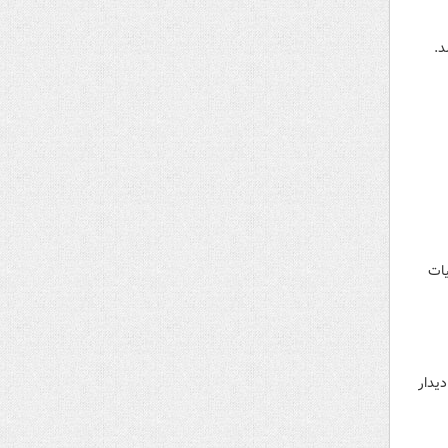
د.
رجه هیات
یدار