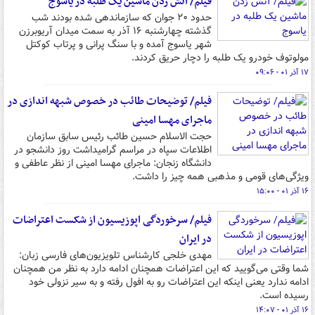
فیلم/ آتش زدن ماشین یک طلبه در یاسوج
حدود ۲۰ جوان که سازماندهی شده بودند شب
گذشته چهارشنبه ۱۶ آذر به سمت میدان آریوبرزن
شهر یاسوج آمده و با سنگ پرانی و پرتاب کوکتل
مولوتوف خودرو یک طلبه را دچار حریق کردند.
۱۷ آذر ۰۱ - ۰۹:۰۶
فیلم/ توضیحات طائب در خصوص شبهه اندازی در
ماجرای مهسا امینی
حجت الاسلام حسین طائب رئیس سابق سازمان
اطلاعات سپاه در مراسم گرامیداشت روز دانشجو در
دانشگاه زنجان: ماجرای مهسا امینی از نظر عاطفی و
ویژگی‌های قومی و مذهبی همه چیز را داشت.
۱۶ آذر ۰۱ - ۱۵:۰۰
فیلم/ سرخوردگی اپوزیسیون از شکست اعتراضات
در ایران
مهدی خلجی کارشناس تلویزیون‌های فارسی زبان:
شما وقتی می‌گویید که این اعتراضات همچنان ادامه دارد به نظر من همچنان
ادامه ندارد یعنی اینکه این اعتراضات رو به افول رفته و به سیر نزولی خود
رسیده است.
۱۶ آذر ۰۱ - ۱۴:۰۷