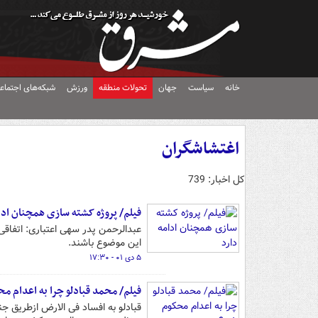
خانه
سیاست
جهان
تحولات منطقه
ورزش
شبکه‌های اجتماع
اغتشاشگران
کل اخبار: 739
فیلم/ پروژه کشته سازی همچنان ادا
عبدالرحمن پدر سهی اعتباری: اتفاقی 
این موضوع باشند.
۵ دی ۰۱ - ۱۷:۳۰
فیلم/ محمد قبادلو چرا به اعدام م
قبادلو به افساد فی الارض ازطریق ج