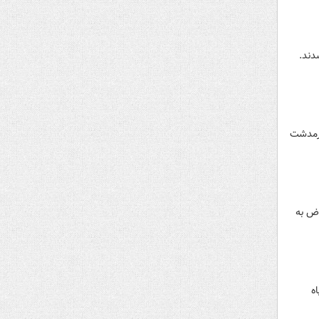
نطقه خرمدشت
اض به
ه