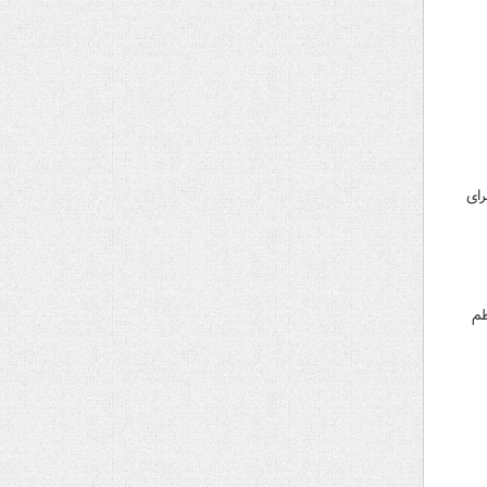
ای
ظم