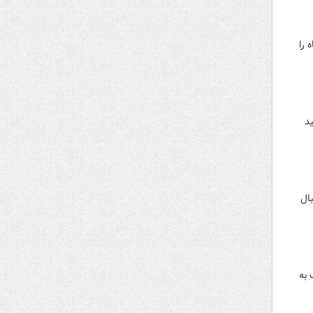
 را
د
بال
وتوف به