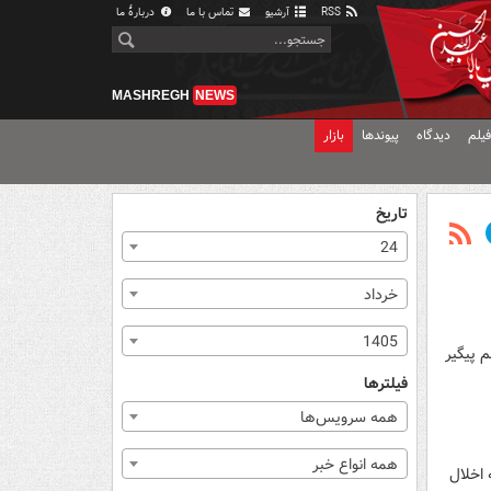
RSS
آرشیو
تماس با ما
دربارهٔ ما
MASHREGH
NEWS
یلم
دیدگاه
پیوندها
بازار
تاریخ
24
خرداد
1405
م پیگیر
فیلترها
همه سرویس‌ها
همه انواع خبر
 اخلال