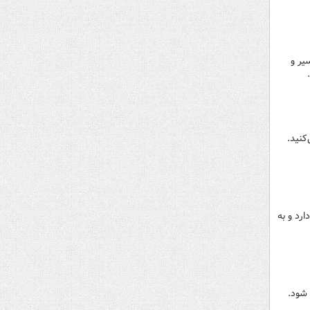
یر و
کنید.
رد و به
 شود.