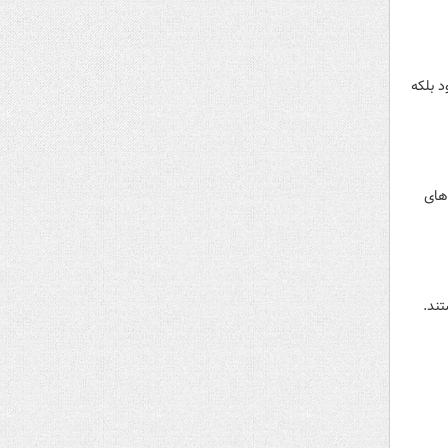
 بلکه
های
ند.