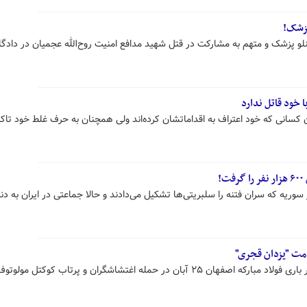
پزشک!
 پزشک و متهم به مشارکت در قتل شهید مدافع امنیت روح‌الله عجمیان در دادگاه
 خود قاتل ندارد
 کسانی که خود اعتراف به اقداماتشان کرده‌اند ولی همچنان به حرف غلط خود تاکی
!
سوریه که سران فتنه را سلبریتی‌ها تشکیل می‌دادند و حالا جماعتی در ایران به دن
دمت "یزدان قجری"
شهید یزدان قجری لوکوموتیوران قطار باری فولاد مبارکه اصفهان ۲۵ آبان‌ در حمله اغتشاشگران و پرتاب کوکتل مول